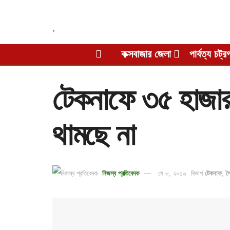
,
কক্সবাজার জেলা
পার্বত্য চট্র
টেকনাফে ৩৫ হাজার 
থামছে না
নিজস্ব প্রতিবেদক
মে ৮, ২০১৬
বিভাগ
টেকনাফ
,
স