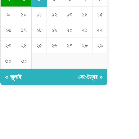
৯
১০
১১
১২
১৩
১৪
১৫
১৬
১৭
১৮
১৯
২০
২১
২২
২৩
২৪
২৫
২৬
২৭
২৮
২৯
৩০
৩১
« জুলাই
সেপ্টেম্বর »