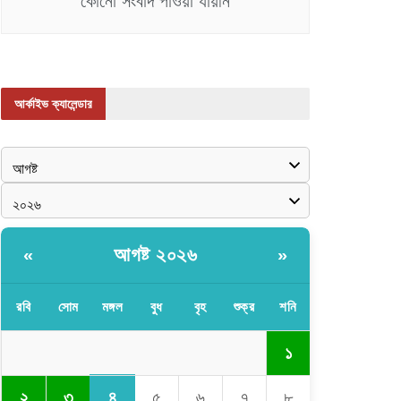
কোনো সংবাদ পাওয়া যায়নি
আর্কাইভ ক্যালেন্ডার
আগষ্ট ২০২৬
«
»
রবি
সোম
মঙ্গল
বুধ
বৃহ
শুক্র
শনি
১
৪
২
৩
৫
৬
৭
৮