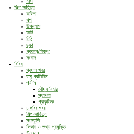
ইসি
শিল্প-সাহিত্য
কবিতা
গল্প
উপন্যাস
আর্ট
চিঠি
ছড়া
প্রবন্ধ/নিবন্ধ
সংবাদ
বিবিধ
প্রধান খবর
রামু প্রতিদিন
পর্যটন
বৌদ্ধ ‍বিহার
স্থাপনা
প্রাকৃতিক
চাকরির খবর
শিল্প-সাহিত্য
সংস্কৃতি
বিজ্ঞান ও তথ্য প্রযুক্তি
উন্নয়ন