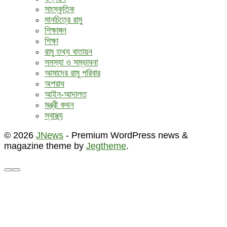
সাংস্কৃতিক
মানচিত্রে রামু
শিক্ষাঙ্গন
শিক্ষা
রামু তথ্য বাতায়ন
সমস্যা ও সম্ভাবনা
আমাদের রামু পরিবার
অপরাধ
আইন-আদালত
মন্ত্রী কথন
স্বাস্থ্য
© 2026
JNews
- Premium WordPress news &
magazine theme by
Jegtheme
.