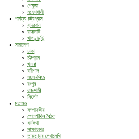
পেকুয়া
মহেশখালী
পার্বত্য চট্রগ্রাম
বান্দরবান
রাঙ্গামাটি
খাগড়াছড়ি
সারাদেশ
ঢাকা
চট্টগ্রাম
খুলনা
বরিশাল
ময়মনসিংহ
রংপুর
রাজশাহী
সিলেট
মতামত
সম্পাদকীয়
গোলটেবিল বৈঠক
ধর্মকথা
সাক্ষাৎকার
তারুণ্যের লেখালেখি