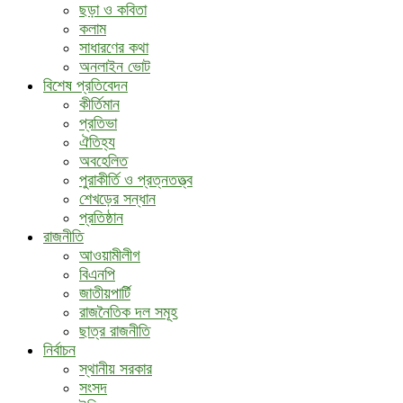
ছড়া ও কবিতা
কলাম
সাধারণের কথা
অনলাইন ভোট
বিশেষ প্রতিবেদন
কীর্তিমান
প্রতিভা
ঐতিহ্য
অবহেলিত
পুরাকীর্তি ও প্রত্নতত্ত্ব
শেখড়ের সন্ধান
প্রতিষ্ঠান
রাজনীতি
আওয়ামীলীগ
বিএনপি
জাতীয়পার্টি
রাজনৈতিক দল সমূহ
ছাত্র রাজনীতি
নির্বাচন
স্থানীয় সরকার
সংসদ