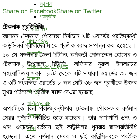
স্থাপনা
Share on Facebook
Share on Twitter
প্রাকৃতিক
টেকনাফ প্রতিনিধিঃ
চাকরির খবর
আসন্ন টেকনাফ পৌরসভা নির্বাচনে ৯টি ওযার্ডের প্রতিদ্বন্ধী
শিল্প-সাহিত্য
কাউন্সিলর প্রার্থীদের মাঝে প্রতীক বরাদ্দ সম্পন্ন করা হয়েছে।
১০ মে মঙ্গলবার জেলা রিটানিং কর্মকর্তা মোজাম্মেল হোসেন ও
সংস্কৃতি
টেকনাফ উপজেলা রিটানিং অফিসার নুরুল ইসলামের
বিজ্ঞান ও তথ্য প্রযুক্তি
সহযোগিতায় সকাল ১০টা থেকে ৭টি সাধারণ ওয়ার্ডের ৩০ জন
উন্নয়ন
ও ৩টি সংরক্ষিত ওয়ার্ডের ৮ জন মোট ৩৮ জন প্রার্থীকে উৎসব
মুখর পরিবেশে প্রতীক বরাদ্দ দেওয়া হয়েছে।
সাংস্কৃতিক
মানচিত্রে রামু
অপরদিকে বিনা প্রতিদ্বন্ধীতায় টেকনাফ পৌরসভার বর্তমান
শিক্ষাঙ্গন
মেয়র পুনরায় নির্বাচিত হতে যাচ্ছেন। তার পাশাপাশি ৬নং ও
৭নং ওযার্ডের বর্তমান দুই কাউন্সিলর পুনরায় জনপ্রতিনিধি
শিক্ষা
হচ্ছেন। এতে বর্তমান মেয়র ও দুই কাউন্সিলরকে প্রতীক