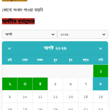
কোনো সংবাদ পাওয়া যায়নি
আর্কাইভ ক্যালেন্ডার
আগষ্ট ২০২৬
«
»
রবি
সোম
মঙ্গল
বুধ
বৃহ
শুক্র
শনি
১
৮
২
৩
৪
৫
৬
৭
৯
১০
১১
১২
১৩
১৪
১৫
১৬
১৭
১৮
১৯
২০
২১
২২