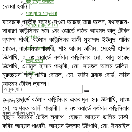
রামু তথ্য বাতায়ন
দেওয়া হয়নি।
সমস্যা ও সম্ভাবনা
যাদেরকে প্রতীক বরাদ্ধ দেওয়া হয়েছে তারা হলেন, যথাক্রমে-
আমাদের রামু পরিবার
সাধারণ কাউন্সিলর পদে ১নং ওয়ার্ডে নজির আহমদ কালু টেবিল
অপরাধ
ল্যাম্প মার্কা, বর্তমান কাউন্সিলর হাজী মুহাম্মদ ইউনুছ পানির
বোতল, বাচা মিয়া পাঞ্জাবী, শাহ আলম ডালিম, মেহেদী হাসান
আইন-আদালত
উটপাখি, ২ নং ওয়ার্ডে বর্তমান কাউন্সিলর মো. আবু হারেছ
মন্ত্রী কথন
উটপাখি, এনামুল হাসান পাঞ্জাবী, মো. সামশুল আলম ডালিম,
স্বাস্থ্য
নুরুচ্ছমদ লালু পানির বোতল, মো. ফরিদ ব্ল্যাক বোর্ড, ফরিদ
আহমদ টেবিল ল্যাম্প।
৩ নং ওয়ার্ডে বর্তমান কাউন্সিলর একরামুল হক উটপাখি, মাওঃ
ফলাফল নেই
মো. আশরফ আলী পাঞ্জাবী। ৪ নং ওয়ার্ডে বর্তমান কাউন্সিলার
সকল ফলাফল দেখুন
হাছান আহমদ টেবিল ল্যাম্প, হোছন আহমদ ডালিম মার্কা,
কবির আহমদ পাঞ্জাবী, আহমদ উল্লাহ উটপাথি, মো. ইসমাইল