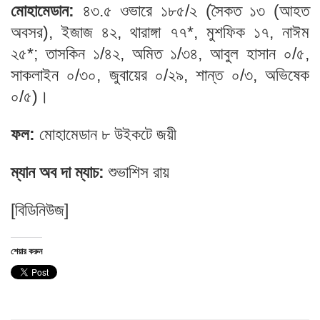
মোহামেডান:
৪৩.৫ ওভারে ১৮৫/২ (সৈকত ১৩ (আহত
অবসর), ইজাজ ৪২, থারাঙ্গা ৭৭*, মুশফিক ১৭, নাঈম
২৫*; তাসকিন ১/৪২, অমিত ১/৩৪, আবুল হাসান ০/৫,
সাকলাইন ০/৩০, জুবায়ের ০/২৯, শান্ত ০/৩, অভিষেক
০/৫)।
ফল:
মোহামেডান ৮ উইকটে জয়ী
ম্যান অব দা ম্যাচ:
শুভাশিস রায়
[বিডিনিউজ]
শেয়ার করুন