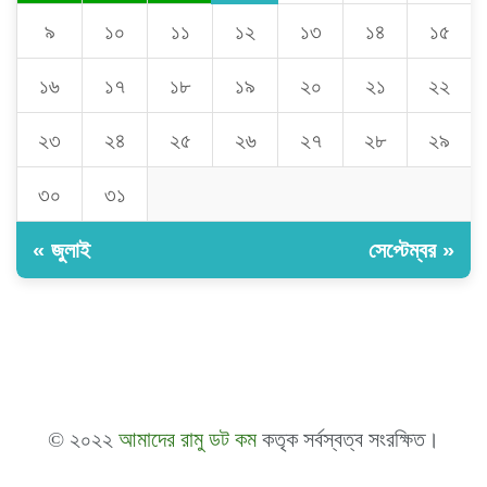
৯
১০
১১
১২
১৩
১৪
১৫
১৬
১৭
১৮
১৯
২০
২১
২২
২৩
২৪
২৫
২৬
২৭
২৮
২৯
৩০
৩১
« জুলাই
সেপ্টেম্বর »
© ২০২২
আমাদের রামু ডট কম
কতৃক সর্বস্বত্ব সংরক্ষিত।