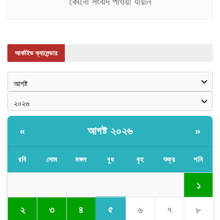
কোনো সংবাদ পাওয়া যায়নি
আর্কাইভ ক্যালেন্ডার
আগষ্ট ২০২৬
«
»
রবি
সোম
মঙ্গল
বুধ
বৃহ
শুক্র
শনি
১
৫
২
৩
৪
৬
৭
৮