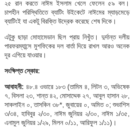
২৫ রান করতে নাঈম ইসলাম খেলে ফেলেন ৫৯ বল।
চাপহীন পরিস্থিতিতে ব্যাটিং উইকেটে নাঈমের ম্যাড়মেড়ে
ব্যাটিংই যা একটু বিরক্তি উদ্রেক করেছে শেষ দিকে।
এটুকু ছাড়া মোহামেডান ছিল প্রায় নিখুঁত। দুর্দান্ত দলীয়
পারফরম্যান্সে মুশফিকের দল বার্তা দিয়ে রাখল আরও অনেক
দূর এগিয়ে যাওয়ার।
সংক্ষিপ্ত স্কোর:
আবাহনী:
৪৮.৪ ওভারে ১৮৩ (তামিম ৪, লিটন ৩, অভিষেক
৭, বিসলা ২৩, শান্ত ৪২, মোসাদ্দেক ২৭, আবুল হাসান ২৮,
সাকলাইন ০, তাসকিন ৩৮*, জুবায়ের ০, অমিত ০; শুভাশিস
৩/৩৪, হাবিবুর ২/৩০, নাঈম জুনিয়র ২/৩০, নাঈম ১/৩৫,
এনামুল জুনিয়র ১/২৯, মিলন ০/১১, আরিফুল ১/১১)।