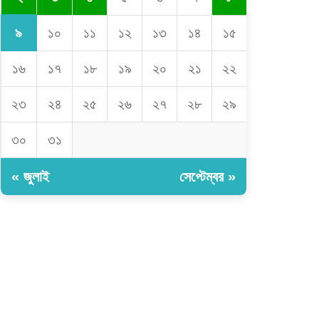
৯
১০
১১
১২
১৩
১৪
১৫
১৬
১৭
১৮
১৯
২০
২১
২২
২৩
২৪
২৫
২৬
২৭
২৮
২৯
৩০
৩১
« জুলাই
সেপ্টেম্বর »