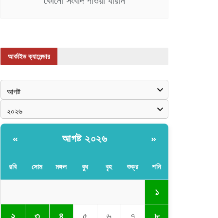
কোনো সংবাদ পাওয়া যায়নি
আর্কাইভ ক্যালেন্ডার
আগষ্ট ২০২৬
«
»
রবি
সোম
মঙ্গল
বুধ
বৃহ
শুক্র
শনি
১
২
৩
৪
৫
৬
৭
৮