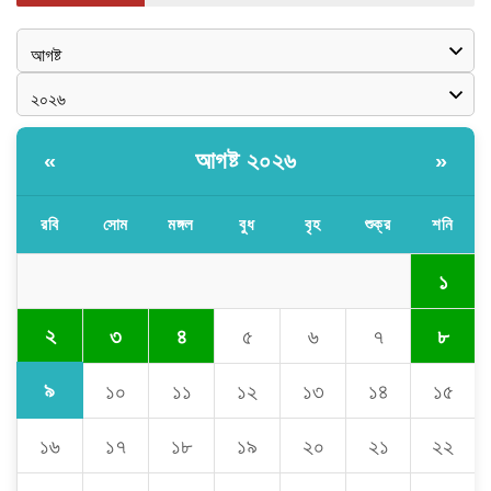
আগষ্ট ২০২৬
«
»
রবি
সোম
মঙ্গল
বুধ
বৃহ
শুক্র
শনি
১
২
৩
৪
৫
৬
৭
৮
৯
১০
১১
১২
১৩
১৪
১৫
১৬
১৭
১৮
১৯
২০
২১
২২