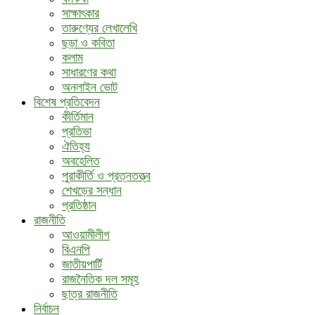
সাক্ষাৎকার
তারুণ্যের লেখালেখি
ছড়া ও কবিতা
কলাম
সাধারণের কথা
অনলাইন ভোট
বিশেষ প্রতিবেদন
কীর্তিমান
প্রতিভা
ঐতিহ্য
অবহেলিত
পুরাকীর্তি ও প্রত্নতত্ত্ব
শেখড়ের সন্ধান
প্রতিষ্ঠান
রাজনীতি
আওয়ামীলীগ
বিএনপি
জাতীয়পার্টি
রাজনৈতিক দল সমূহ
ছাত্র রাজনীতি
নির্বাচন