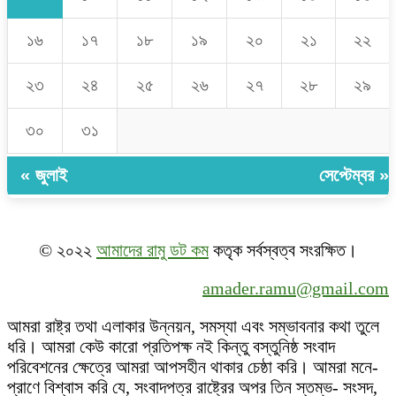
১৬
১৭
১৮
১৯
২০
২১
২২
২৩
২৪
২৫
২৬
২৭
২৮
২৯
৩০
৩১
« জুলাই
সেপ্টেম্বর »
© ২০২২
আমাদের রামু ডট কম
কতৃক সর্বস্বত্ব সংরক্ষিত।
amader.ramu@gmail.com
আমরা রাষ্ট্র তথা এলাকার উন্নয়ন, সমস্যা এবং সম্ভাবনার কথা তুলে
ধরি। আমরা কেউ কারো প্রতিপক্ষ নই কিন্তু বস্তুনিষ্ঠ সংবাদ
পরিবেশনের ক্ষেত্রে আমরা আপসহীন থাকার চেষ্ঠা করি। আমরা মনে-
প্রাণে বিশ্বাস করি যে, সংবাদপত্র রাষ্ট্রের অপর তিন স্তম্ভ- সংসদ,