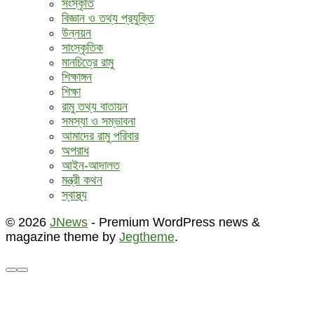
সংস্কৃতি
বিজ্ঞান ও তথ্য প্রযুক্তি
উন্নয়ন
সাংস্কৃতিক
মানচিত্রে রামু
শিক্ষাঙ্গন
শিক্ষা
রামু তথ্য বাতায়ন
সমস্যা ও সম্ভাবনা
আমাদের রামু পরিবার
অপরাধ
আইন-আদালত
মন্ত্রী কথন
স্বাস্থ্য
© 2026
JNews
- Premium WordPress news &
magazine theme by
Jegtheme
.