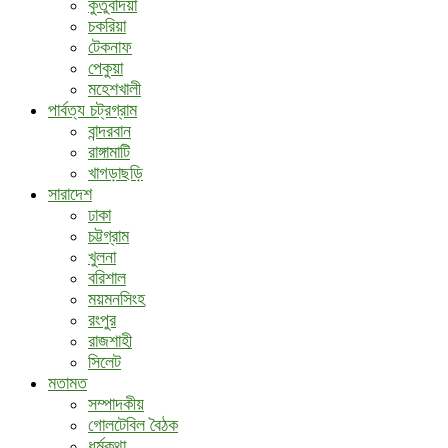
কুতুবদিয়া
চকরিয়া
টেকনাফ
পেকুয়া
মহেশখালী
পার্বত্য চট্রগ্রাম
বান্দরবান
রাঙ্গামাটি
খাগড়াছড়ি
সারাদেশ
ঢাকা
চট্টগ্রাম
খুলনা
বরিশাল
ময়মনসিংহ
রংপুর
রাজশাহী
সিলেট
মতামত
সম্পাদকীয়
গোলটেবিল বৈঠক
ধর্মকথা