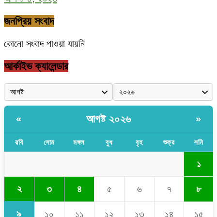
জনপ্রিয় সংবাদ
কোনো সংবাদ পাওয়া যায়নি
আর্কাইভ ক্যালেন্ডার
আগষ্ট ২০২৬
«
»
রবি
সোম
মঙ্গল
বুধ
বৃহ
শুক্র
শনি
১
২
৩
৪
৫
৬
৭
৮
৯
১০
১১
১২
১৩
১৪
১৫