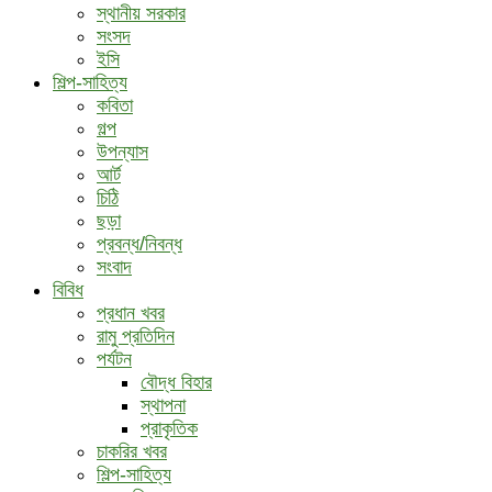
স্থানীয় সরকার
সংসদ
ইসি
শিল্প-সাহিত্য
কবিতা
গল্প
উপন্যাস
আর্ট
চিঠি
ছড়া
প্রবন্ধ/নিবন্ধ
সংবাদ
বিবিধ
প্রধান খবর
রামু প্রতিদিন
পর্যটন
বৌদ্ধ ‍বিহার
স্থাপনা
প্রাকৃতিক
চাকরির খবর
শিল্প-সাহিত্য