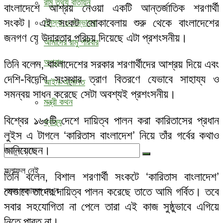
রামু তথ্য বাতায়ন
বাংলাদেশে আশ্রয় নেওয়া একটি আন্তর্জাতিক শরণার্থী
সংকট। এই সংকট মোকাবেলায় শুরু থেকে বাংলাদেশের
সমস্যা ও সম্ভাবনা
জনগণ যে উদারতার পরিচয় দিয়েছে এটা প্রশংসনীয়।
আমাদের রামু পরিবার
অপরাধ
তিনি বলেন, বাংলাদেশের সরকার শরণার্থীদের আশ্রয় দিয়ে এবং
দেশি-বিদেশি সংস্থার ত্রাণ বিতরণে যেভাবে সাহায্য ও
আইন-আদালত
সমন্বয় সাধন করেছে সেটা অবশ্যই প্রশংসনীয়।
মন্ত্রী কথন
বিশ্বের ১৬৫টি দেশে দায়িত্ব পালন করা কারিতাসের প্রধান
স্বাস্থ্য
লুইস এ টাগলে ‘কারিতাস বাংলাদেশ’ নিয়ে তাঁর গর্বের কথাও
জানিয়েছেন।
ফলাফল নেই
তিনি বলেন, বিশাল শরণার্থী সংকটে ‘কারিতাস বাংলাদেশ’
যেভাবে তাদের দায়িত্ব পালন করেছে তাতে আমি গর্বিত। তবে
সকল ফলাফল দেখুন
সবার সহযোগিতা না পেলে তারা এই কাজ সুষ্ঠুভাবে এগিয়ে
নিতে পারত না।