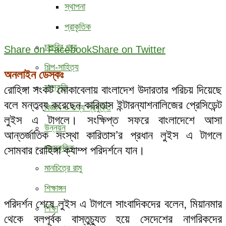
স্থাপনা
প্রাকৃতিক
চাকরির খবর
Share on Facebook
Share on Twitter
শিল্প-সাহিত্য
অনলাইন ডেস্কঃ
সংস্কৃতি
রোহিঙ্গা সংকট মোকাবেলায় বাংলাদেশ উদারতার পরিচয় দিয়েছে
বলে মন্তব্য করেছেন কারিতাস ইন্টারন্যাশনালিজের প্রেসিডেন্ট
বিজ্ঞান ও তথ্য প্রযুক্তি
লুইস এ টাগলে। সংক্ষিপ্ত সফরে বাংলাদেশে আসা
উন্নয়ন
আন্তর্জাতিক সংস্থা কারিতাস’র প্রধান লুইস এ টাগলে
সাংস্কৃতিক
সোমবার রোহিঙ্গা ক্যাম্প পরিদর্শনে যান।
মানচিত্রে রামু
শিক্ষাঙ্গন
পরিদর্শন শেষে লুইস এ টাগলে সাংবাদিকদের বলেন, মিয়ানমার
শিক্ষা
থেকে বলপূর্বক বাস্তুচ্যুত হয়ে সেদেশের নাগরিকদের