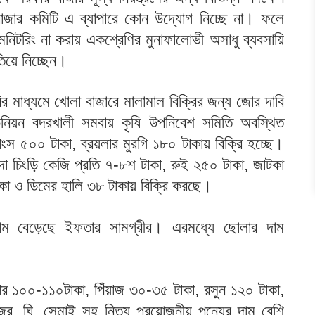
াজার কমিটি এ ব্যাপারে কোন উদ্যোগ নিচ্ছে না। ফলে
িটরিং না করায় একশ্রেণির মুনাফালোভী অসাধু ব্যবসায়ি
িয়ে নিচ্ছেন।
বির মাধ্যমে খোলা বাজারে মালামাল বিক্রির জন্য জোর দাবি
নিয়ন বদরখালী সমবায় কৃষি উপনিবেশ সমিতি অবস্থিত
াংস ৫০০ টাকা, ব্রয়লার মুরগি ১৮০ টাকায় বিক্রি হচ্ছে।
া চিংড়ি কেজি প্রতি ৭-৮শ টাকা, রুই ২৫০ টাকা, জাটকা
াকা ও ডিমের হালি ৩৮ টাকায় বিক্রি করছে।
াম বেড়েছে ইফতার সামগ্রীর। এরমধ্যে ছোলার দাম
টার ১০০-১১০টাকা, পিঁয়াজ ৩০-৩৫ টাকা, রসুন ১২০ টাকা,
েজুর, ঘি, সেমাই সহ নিত্য প্রয়োজনীয় পন্যের দাম বেশি