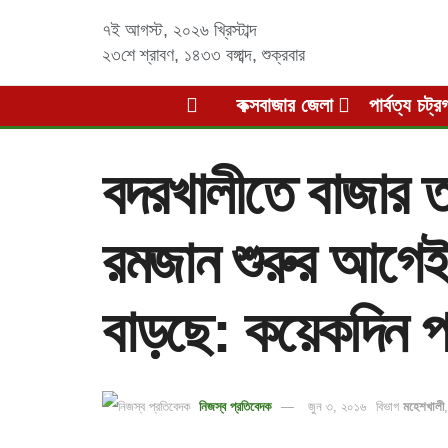
৭ই আগস্ট, ২০২৬ খ্রিস্টাব্দ
২৩শে শ্রাবণ, ১৪৩৩ বঙ্গাব্দ
,
শুক্রবার
কক্সবাজার জেলা
পার্বত্য চট্র
বদরখালীতে বাজার ত
রমজান শুরুর আগেই 
বাড়ছে: কয়েকদিন প
নিজস্ব প্রতিবেদক
জুন ৩, ২০১৬
বিভাগ
মহেশখালী