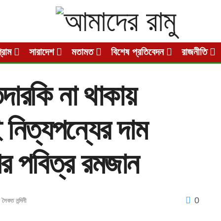
গ্রাম
সারাদেশ
মতামত
বিশেষ প্রতিবেদন
রাজনীতি
দারকি না থাকায়
নিত্যপন্যের দাম
র পবিত্র রমজান
0
,
সৈকত নন্দিনী