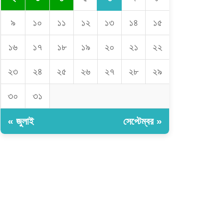
৯
১০
১১
১২
১৩
১৪
১৫
১৬
১৭
১৮
১৯
২০
২১
২২
২৩
২৪
২৫
২৬
২৭
২৮
২৯
৩০
৩১
« জুলাই
সেপ্টেম্বর »