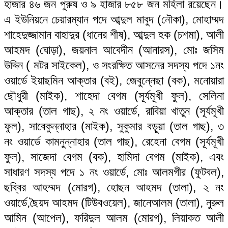
হাজার ৪৬ জন পুরুষ ও ৯ হাজার ৮৫৮ জন মহিলা রয়েছেন।
এ ইউনিয়নে চেয়ারম্যান পদে আব্দুল মাবুদ (নৌকা), মোহাম্মদ
শাহেদুজ্জামান বাহাদুর (ধানের শীষ), আব্দুল হক (চশমা), আলী
আহমদ (ঘোড়া), জয়নাল আবেদীন (আনারস), মোঃ জসিম
উদ্দিন ( মটর সাইকেল), ও সংরক্ষিত আসনের সদস্য পদে ১নং
ওয়ার্ডে ইয়াছমিন আক্তার (বই), জেবুন্নেছা (বক), মনোয়ারা
ছৌধুরী (মাইক), শাহেদা বেগম (সূর্যমূখী ফুল), সেলিনা
আক্তার (তাল গাছ), ২ নং ওয়ার্ডে, রাবিয়া খাতুন (সূর্যমূখী
ফুল), সাবেকুন্নাহার (মাইক), সুকুমার বড়ুয়া (তাল গাছ), ৩
নং ওয়ার্ডে কামনুন্নাহার (তাল গাছ), রেহেনা বেগম (সূর্যমূখী
ফুল), সাজেদা বেগম (বক), হামিদা বেগম (মাইক), এবং
সাধারণ সদস্য পদে ১ নং ওয়ার্ডে, মোঃ আলমগীর (ফুটবল),
ছব্বির আহম্মদ (মোরগ), হোছন আহমদ (তালা), ২ নং
ওয়ার্ডে,ছৈয়দ আহমদ (টিউবওয়েল), জানেআলম (তালা), নুরুল
আমিন (আপেল), ফরিদুল আলম (মোরগ), লিয়াকত আলী