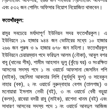
এবং ৫৩২ জন পোলিং অফিসার নিয়োগ নিয়োজিত থাকবেন।
ফতেখাঁরকুল:
রামুর সবচেয়ে মর্যাদাপূর্ণ ইউনিয়ন সদর ফতেখাঁরকুল। এ
ইউনিয়নে ১৯ হাজার ৯৪৪ জন ভোটারের মধ্যে ১০ হাজার
২৬৬ জন পুরুষ ও ৯ হাজার ৬৭৮ জন মহিলা। ফতেখাঁরকুল
ইউনিয়নে চেয়ারম্যান পদে ফরিদুল আলম (নৌকা), আবুল বশর
বাবু (ধানের শীষ), শামীম আহসান ভুলু (কুঁড়ে ঘর) ও সংরক্ষিত
আসনের সদস্য পদে ১ নং ওয়ার্ডে আফসানা জেসমিন পপি
(মাইক), তছলিমা আকতার লিপি (সুর্যমূখি ফুল) ও সাবেকুন
নাহার (বক), ২ নং ওয়ার্ডে নুরুন্নাহার বেগম (তালগাছ) ও
মনোয়ারা ইসলাম নেভী (বই), ৩ নং ওয়ার্ডে বেবী বড়ুয়া
(কলম), রাবেয়া বসরী রাবু (মাইক), রাশেদা খানম (বই) এবং
সাধারণ আসনের সদস্য পদে ১ নং ওয়ার্ডে আবদুল আজিজ