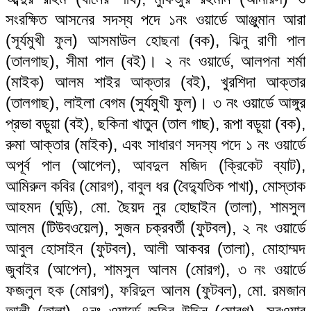
সংরক্ষিত আসনের সদস্য পদে ১নং ওয়ার্ডে আঞ্জুমান আরা
(সূর্যমুখী ফুল) আসমাউল হোছনা (বক), ঝিনু রাণী পাল
(তালগাছ), সীমা পাল (বই)। ২ নং ওয়ার্ডে, আলপনা শর্মা
(মাইক) আলম শাইর আক্তার (বই), খুরশিদা আক্তার
(তালগাছ), লাইলা বেগম (সুর্যমুখী ফুল)। ৩ নং ওয়ার্ডে আঙ্গুর
প্রভা বড়ুয়া (বই), ছকিনা খাতুন (তাল গাছ), রূপা বড়ুয়া (বক),
রুমা আক্তার (মাইক), এবং সাধারণ সদস্য পদে ১ নং ওয়ার্ডে
অপূর্ব পাল (আপেল), আবদুল মজিদ (ক্রিকেট ব্যাট),
আমিরুল কবির (মোরগ), বাবুল ধর (বৈদ্যুতিক পাখা), মোস্তাক
আহমদ (ঘুড়ি), মো. ছৈয়দ নুর হোছাইন (তালা), শামসুল
আলম (টিউবওয়েল), সুজন চক্রবর্তী (ফুটবল), ২ নং ওয়ার্ডে
আবুল হোসাইন (ফুটবল), আলী আকবর (তালা), মোহাম্মদ
জুবাইর (আপেল), শামসুল আলম (মোরগ), ৩ নং ওয়ার্ডে
ফজলুল হক (মোরগ), ফরিদুল আলম (ফুটবল), মো. রমজান
আলী (তালা), ৪নং ওয়ার্ডে জহির উদ্দিন (মোরগ), সরওয়ার