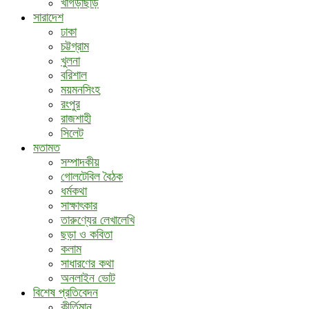
খাগড়াছড়ি
সারাদেশ
ঢাকা
চট্টগ্রাম
খুলনা
বরিশাল
ময়মনসিংহ
রংপুর
রাজশাহী
সিলেট
মতামত
সম্পাদকীয়
গোলটেবিল বৈঠক
ধর্মকথা
সাক্ষাৎকার
তারুণ্যের লেখালেখি
ছড়া ও কবিতা
কলাম
সাধারণের কথা
অনলাইন ভোট
বিশেষ প্রতিবেদন
কীর্তিমান