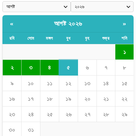
আগষ্ট ২০২৬
«
»
রবি
সোম
মঙ্গল
বুধ
বৃহ
শুক্র
শনি
১
৫
২
৩
৪
৬
৭
৮
৯
১০
১১
১২
১৩
১৪
১৫
১৬
১৭
১৮
১৯
২০
২১
২২
২৩
২৪
২৫
২৬
২৭
২৮
২৯
৩০
৩১