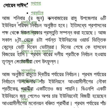
স্থাপনা
সোয়েব সাঈদ:
প্রাকৃতিক
আজ শনিবার (৪ জুন) কক্সবাজারের রামু উপজেলার ৬টি
চাকরির খবর
ইউনিয়ন পরিষদ নির্বাচন অনুষ্ঠিত হবে। ইতিমধ্যে প্রশাসনের
পক্ষ থেকে সকল প্রকার প্রস্তুতি সম্পন্ন করা হয়েছে। আজ
শিল্প-সাহিত্য
সকাল ৮টা থেকে ৪টা পর্যন্ত ইউনিয়নের ওয়ার্ড ভিত্তিক
সংস্কৃতি
কেন্দ্রে ভোট দিবেন ভোটাররা। দিনের শেষে কে হাসবেন
বিজ্ঞান ও তথ্য প্রযুক্তি
বিজয়ের হাসি। প্রথম বারের দলীয় প্রতীকে নির্বাচন হওয়ায়
তৃণমূল নেতাকর্মীরা বেশ উৎফুল্ল।
উন্নয়ন
সাংস্কৃতিক
আজ অনুষ্ঠিত রামুতে দ্বিতীয় পর্যায়ের নির্বাচন। প্রথম পর্যায়ের
মানচিত্রে রামু
নির্বাচনে উপজেলার পাঁচ ইউনিয়নে আওয়ামীলীগের নৌকা
প্রতীকের প্রার্থীরা একটিতেও জয় পায়নি। বিএনপি একটি
শিক্ষাঙ্গন
ইউনিয়নে জয় পেলেও অপর চার ইউনিয়নেই বিজয়ী হয়েছেন
শিক্ষা
আওয়ামীলীগের মনোনয়ন বঞ্চিত প্রার্থীরা। প্রথম পর্যায়ের পাঁচ