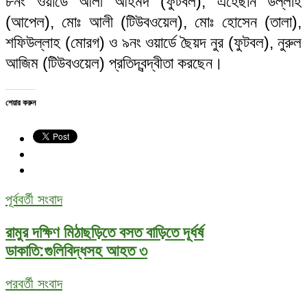
৮নং ওয়ার্ডে আলী আহমদ (ফুটবল), এহেছান উল্লাহ
(আপেল), মোঃ আলী (টিউবওয়েল), মোঃ হোসেন (তালা),
শফিউল্লাহ (মোরগ) ও ৯নং ওয়ার্ডে ছৈয়দ নুর (ফুটবল), নুরুল
আজিম (টিউবওয়েল) প্রতিদ্বন্দ্বীতা করছেন।
শেয়ার করুন
পূর্ববর্তী সংবাদ
রামুর দক্ষিণ মিঠাছড়িতে বসত বাড়িতে দূর্ধর্ষ
ডাকাতি:গুলিবিদ্ধসহ আহত ৩
পরবর্তী সংবাদ