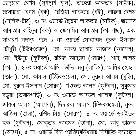
ছেনুয়ারা বেগম (সূর্যমূখি ফুল), তাহেরা আকতার (মাইক),
মনোয়ারা বেগম (বক), রেজিয়া আকতার (বই), লায়লা বেগম
(হেলিকপ্টার), ৩ নং ওয়ার্ডে ছৈয়দা আকতার (মাইক), জয়নাব
আকতার কহিনুর (বক) ও জেসমিন আকতার (তালগাছ), এবং
সাধারণ সদস্য পদে ১ নং ওয়ার্ডে মোহাম্মদ নুরুল ইসলাম
চৌধুরী (টিউবওয়েল), মো. আবদু ছালাম আজাদ (আপেল),
মো. ইউনুচ (ফুটবল), রমিজ আহমদ (মোরগ), শাহ আলম
(তালা), ২ নং ওয়ার্ডে আমিন উদ্দিন মনু (লাটিম), আমির হোছন
(তালা), মো. কামাল (টিউবওয়েল), মো. নুরুল আলম (ঘুড়ি),
মো. নুরুল ইসলাম (মোরগ), শওকত আলম (ফুটবল), সুকুমার
বড়ুয়া (ভ্যানগাড়ি), ৩ নং ওয়ার্ডে আবদুল খালেক (ফুটবল),
জাফর আলম (আপেল), দিদারুল আলম (টিউবওয়েল), নুরুল
আজিম (তালা), রশিদ মিয়া (মোরগ), ৪ নং ওয়ার্ডে ওবাইদুল
হক (ফুটবল), মোক্তার আহমদ (তালা), মো. আবু তালেব
(মোরগ), ৫ নং ওয়ার্ডে বিনা প্রতিদ্বন্ধিতায় নির্বাচিত হয়েছেন