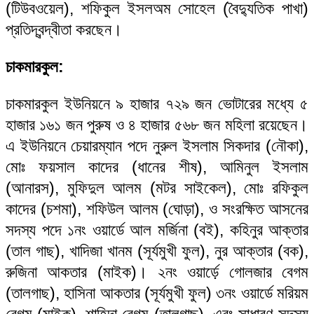
(টিউবওয়েল), শফিকুল ইসলঅম সোহেল (বৈদ্যুতিক পাখা)
প্রতিদ্বন্দ্বীতা করছেন।
চাকমারকুল:
চাকমারকুল ইউনিয়নে ৯ হাজার ৭২৯ জন ভোটারের মধ্যে ৫
হাজার ১৬১ জন পুরুষ ও ৪ হাজার ৫৬৮ জন মহিলা রয়েছেন।
এ ইউনিয়নে চেয়ারম্যান পদে নুরুল ইসলাম সিকদার (নৌকা),
মোঃ ফয়সাল কাদের (ধানের শীষ), আমিনুল ইসলাম
(আনারস), মুফিদুল আলম (মটর সাইকেল), মোঃ রফিকুল
কাদের (চশমা), শফিউল আলম (ঘোড়া), ও সংরক্ষিত আসনের
সদস্য পদে ১নং ওয়ার্ডে আল মর্জিনা (বই), কহিনুর আক্তার
(তাল গাছ), খাদিজা খানম (সূর্যমুখী ফুল), নুর আক্তার (বক),
রুজিনা আকতার (মাইক)। ২নং ওয়ার্ড়ে গোলজার বেগম
(তালগাছ), হাসিনা আকতার (সূর্যমুখী ফুল) ৩নং ওয়ার্ডে মরিয়ম
বেগম (মাইক), শাহিদা বেগম (তালগাছ), এবং সাধারণ সদস্য