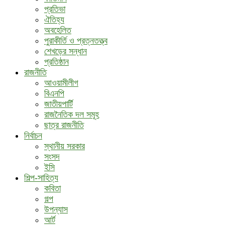
প্রতিভা
ঐতিহ্য
অবহেলিত
পুরাকীর্তি ও প্রত্নতত্ত্ব
শেখড়ের সন্ধান
প্রতিষ্ঠান
রাজনীতি
আওয়ামীলীগ
বিএনপি
জাতীয়পার্টি
রাজনৈতিক দল সমূহ
ছাত্র রাজনীতি
নির্বাচন
স্থানীয় সরকার
সংসদ
ইসি
শিল্প-সাহিত্য
কবিতা
গল্প
উপন্যাস
আর্ট