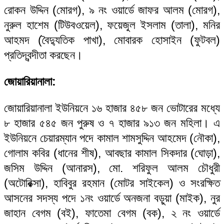
রোকন উদ্দিন (মোরগ), ৯ নং ওয়ার্ডে জাফর আলম (মোরগ),
নুরুল হাশেম (টিউবওয়েল), ফয়েজুল ইসলাম (তালা), মনির
আহমদ (বৈদ্যুতিক পাখা), মোবারক হোসাইন (ফুটবল)
প্রতিদ্বন্দীতা করছেন।
জোয়ারিয়ানালা:
জোয়ারিয়ানালা ইউনিয়নে ১৬ হাজার ৪৫৮ জন ভোটারের মধ্যে
৮ হাজার ৫৪৫ জন পুরুষ ও ৭ হাজার ৯১৩ জন মহিলা। এ
ইউনিয়নে চেয়ারম্যান পদে কামাল শামসুদ্দিন আহমেদ (নৌকা),
গোলাম কবির (ধানের শীষ), আবছার কামাল সিকদার (ঘোড়া),
জসিম উদ্দিন (আনারস), মো. শরিফুল আলম চৌধুরী
(অটোরিক্সা), হাবিবুর রহমান (মোটর সাইকেল) ও সংরক্ষিত
আসনের সদস্য পদে ১নং ওয়ার্ডে অনজনা বড়ুয়া (মাইক), নুর
জাহান বেগম (বই), ফাতেমা বেগম (বক), ২ নং ওয়ার্ডে