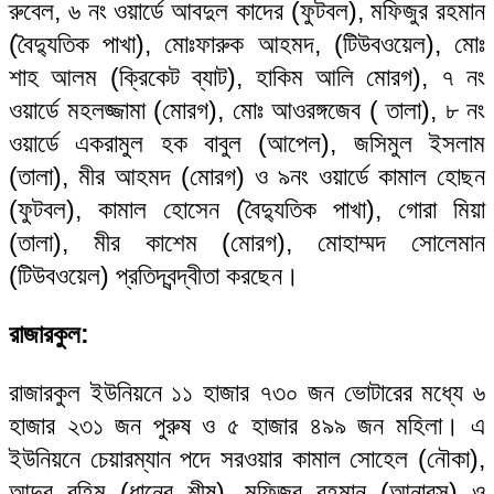
রুবেল, ৬ নং ওয়ার্ডে আবদুল কাদের (ফুটবল), মফিজুর রহমান
(বৈদ্যুতিক পাখা), মোঃফারুক আহমদ, (টিউবওয়েল), মোঃ
শাহ আলম (ক্রিকেট ব্যাট), হাকিম আলি মোরগ), ৭ নং
ওয়ার্ডে মহলজ্জামা (মোরগ), মোঃ আওরঙ্গজেব ( তালা), ৮ নং
ওয়ার্ডে একরামুল হক বাবুল (আপেল), জসিমুল ইসলাম
(তালা), মীর আহমদ (মোরগ) ও ৯নং ওয়ার্ডে কামাল হোছন
(ফুটবল), কামাল হোসেন (বৈদ্যুতিক পাখা), গোরা মিয়া
(তালা), মীর কাশেম (মোরগ), মোহাম্মদ সোলেমান
(টিউবওয়েল) প্রতিদ্বন্দ্বীতা করছেন।
রাজারকুল:
রাজারকুল ইউনিয়নে ১১ হাজার ৭৩০ জন ভোটারের মধ্যে ৬
হাজার ২৩১ জন পুরুষ ও ৫ হাজার ৪৯৯ জন মহিলা। এ
ইউনিয়নে চেয়ারম্যান পদে সরওয়ার কামাল সোহেল (নৌকা),
আব্দুর রহিম (ধানের শীষ), মুফিজুর রহমান (আনারস) ও