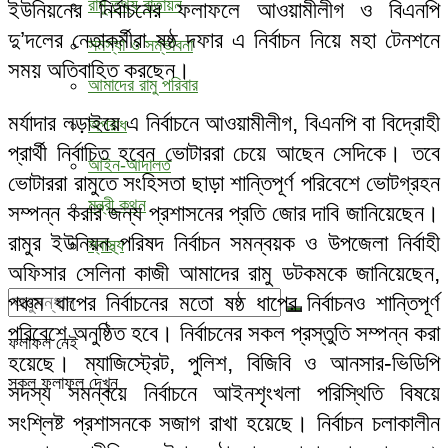
রামু তথ্য বাতায়ন
ইউনিয়নের নির্বাচনের ফলাফলে আওয়ামীলীগ ও বিএনপি
দু’দলের নেতাকর্মীরা ষষ্ঠ দফার এ নির্বাচন নিয়ে মহা টেনশনে
সমস্যা ও সম্ভাবনা
সময় অতিবাহিত করছেন।
আমাদের রামু পরিবার
মর্যাদার লড়াইয়ে এ নির্বাচনে আওয়ামীলীগ, বিএনপি বা বিদ্রোহী
অপরাধ
প্রার্থী নির্বাচিত হবেন ভোটাররা চেয়ে আছেন সেদিকে। তবে
আইন-আদালত
ভোটাররা রামুতে সংহিসতা ছাড়া শান্তিপূর্ণ পরিবেশে ভোটগ্রহন
মন্ত্রী কথন
সম্পন্ন করার জন্য প্রশাসনের প্রতি জোর দাবি জানিয়েছেন।
রামুর ইউনিয়ন পরিষদ নির্বাচন সমন্বয়ক ও উপজেলা নির্বাহী
স্বাস্থ্য
অফিসার সেলিনা কাজী আমাদের রামু ডটকমকে জানিয়েছেন,
পঞ্চম ধাপের নির্বাচনের মতো ষষ্ঠ ধাপের নির্বাচনও শান্তিপূর্ণ
পরিবেশে অনুষ্ঠিত হবে। নির্বাচনের সকল প্রস্তুতি সম্পন্ন করা
ফলাফল নেই
হয়েছে। ম্যাজিস্ট্রেট, পুলিশ, বিজিবি ও আনসার-ভিডিপি
সকল ফলাফল দেখুন
সদস্য সমন্বয়ে নির্বাচনে আইনশৃংখলা পরিস্থিতি বিষয়ে
সংশ্লিষ্ট প্রশাসনকে সজাগ রাখা হয়েছে। নির্বাচন চলাকালীন