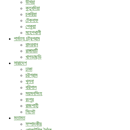
উখিয়া
কুতুবদিয়া
চকরিয়া
টেকনাফ
পেকুয়া
মহেশখালী
পার্বত্য চট্রগ্রাম
বান্দরবান
রাঙ্গামাটি
খাগড়াছড়ি
সারাদেশ
ঢাকা
চট্টগ্রাম
খুলনা
বরিশাল
ময়মনসিংহ
রংপুর
রাজশাহী
সিলেট
মতামত
সম্পাদকীয়