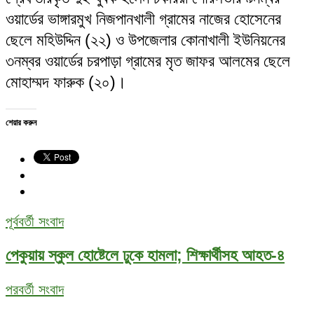
ওয়ার্ডের ভাঙ্গারমুখ নিজপানখালী গ্রামের নাজের হোসেনের
ছেলে মহিউদ্দিন (২২) ও উপজেলার কোনাখালী ইউনিয়নের
৩নম্বর ওয়ার্ডের চরপাড়া গ্রামের মৃত জাফর আলমের ছেলে
মোহাম্মদ ফারুক (২০)।
শেয়ার করুন
পূর্ববর্তী সংবাদ
পেকুয়ায় স্কুল হোষ্টেলে ঢুকে হামলা; শিক্ষার্থীসহ আহত-৪
পরবর্তী সংবাদ