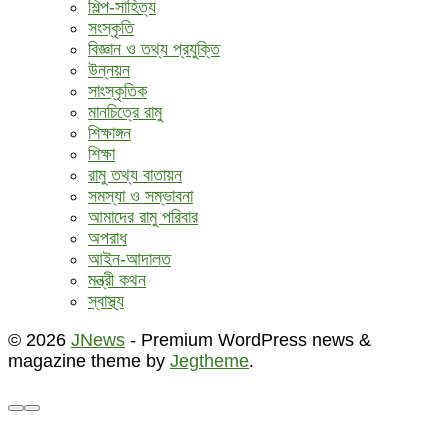
শিল্প-সাহিত্য
সংস্কৃতি
বিজ্ঞান ও তথ্য প্রযুক্তি
উন্নয়ন
সাংস্কৃতিক
মানচিত্রে রামু
শিক্ষাঙ্গন
শিক্ষা
রামু তথ্য বাতায়ন
সমস্যা ও সম্ভাবনা
আমাদের রামু পরিবার
অপরাধ
আইন-আদালত
মন্ত্রী কথন
স্বাস্থ্য
© 2026
JNews
- Premium WordPress news &
magazine theme by
Jegtheme
.