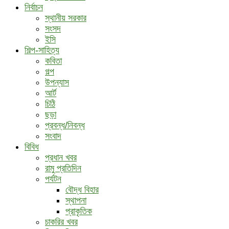
নির্বাচন
স্থানীয় সরকার
সংসদ
ইসি
শিল্প-সাহিত্য
কবিতা
গল্প
উপন্যাস
আর্ট
চিঠি
ছড়া
প্রবন্ধ/নিবন্ধ
সংবাদ
বিবিধ
প্রধান খবর
রামু প্রতিদিন
পর্যটন
বৌদ্ধ ‍বিহার
স্থাপনা
প্রাকৃতিক
চাকরির খবর