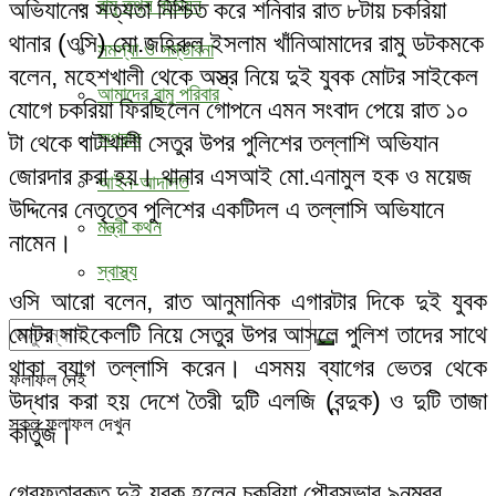
রামু তথ্য বাতায়ন
অভিযানের সত্যতা নিশ্চিত করে শনিবার রাত ৮টায় চকরিয়া
থানার (ওসি) মো.জহিরুল ইসলাম খাঁনিআমাদের রামু ডটকমকে
সমস্যা ও সম্ভাবনা
বলেন, মহেশখালী থেকে অস্ত্র নিয়ে দুই যুবক মোটর সাইকেল
আমাদের রামু পরিবার
যোগে চকরিয়া ফিরছিলেন গোপনে এমন সংবাদ পেয়ে রাত ১০
অপরাধ
টা থেকে বাটাখালী সেতুর উপর পুলিশের তল্লাশি অভিযান
জোরদার করা হয়। থানার এসআই মো.এনামুল হক ও ময়েজ
আইন-আদালত
উদ্দিনের নেতৃত্বে পুলিশের একটিদল এ তল্লাসি অভিযানে
মন্ত্রী কথন
নামেন।
স্বাস্থ্য
ওসি আরো বলেন, রাত আনুমানিক এগারটার দিকে দুই যুবক
মোটর সাইকেলটি নিয়ে সেতুর উপর আসলে পুলিশ তাদের সাথে
থাকা ব্যাগ তল্লাসি করেন। এসময় ব্যাগের ভেতর থেকে
ফলাফল নেই
উদ্ধার করা হয় দেশে তৈরী দুটি এলজি (বন্দুক) ও দুটি তাজা
সকল ফলাফল দেখুন
কার্তুজ।
গ্রেফতারকৃত দুই যুবক হলেন চকরিয়া পৌরসভার ৯নম্বর