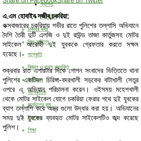
Share on Facebook
Share on Twitter
স্থাপনা
এ.এম হোবাইব সজীব,চকরিয়া:
প্রাকৃতিক
কক্সবাজারের চকরিয়ায় গভীর রাতে পুলিশের তল্লাসি অভিযানে
চাকরির খবর
দৈশি তৈরী দুটি এলজি ও দুই রাউন্ড তাজা কার্তুজসহ মোটর
শিল্প-সাহিত্য
সাইকেল আরোহী দুই যুবককে গ্রেফতার করতে সক্ষম
হয়েছে।
সংস্কৃতি
বিজ্ঞান ও তথ্য প্রযুক্তি
শুক্রবার রাত এগারটার দিকে গোপন সংবাদের ভিত্তিতে থানা
পুলিশের একটিদল চিরিঙ্গা-বদরখালী সড়কের বাটাখালী সেতুর
উন্নয়ন
ওপরে এ অভিযান পরিচালনা করেন। ওইসময় মহেশখালী
সাংস্কৃতিক
থেকে মোটর সাইকেল যোগে চকরিয়া ফেরার পথে দুই যুবকের
মানচিত্রে রামু
ব্যাগ তল্লাশি করে অস্ত্র গুলো উদ্ধার করা হয়। অভিযানের
সময় দুই যুবকের ব্যবহৃত মোটর সাইকেলটিও জব্দ করেছে
শিক্ষাঙ্গন
পুলিশ।
শিক্ষা