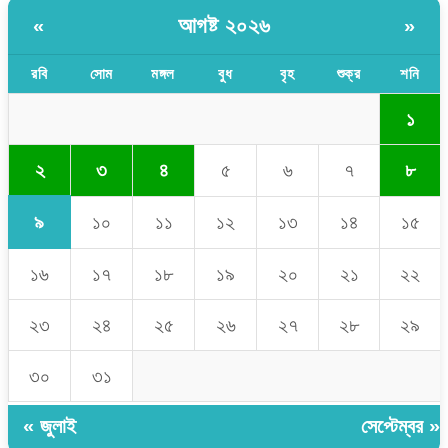
আগষ্ট ২০২৬
«
»
রবি
সোম
মঙ্গল
বুধ
বৃহ
শুক্র
শনি
১
২
৩
৪
৫
৬
৭
৮
৯
১০
১১
১২
১৩
১৪
১৫
১৬
১৭
১৮
১৯
২০
২১
২২
২৩
২৪
২৫
২৬
২৭
২৮
২৯
৩০
৩১
« জুলাই
সেপ্টেম্বর »