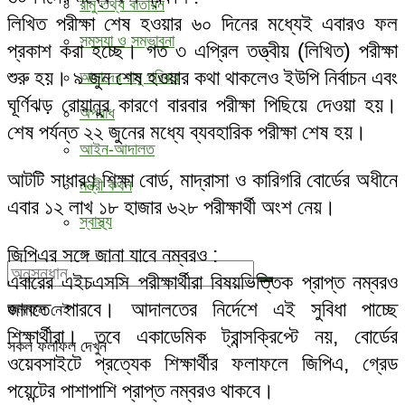
রামু তথ্য বাতায়ন
লিখিত পরীক্ষা শেষ হওয়ার ৬০ দিনের মধ্যেই এবারও ফল
সমস্যা ও সম্ভাবনা
প্রকাশ করা হচ্ছে। গত ৩ এপ্রিল তত্ত্বীয় (লিখিত) পরীক্ষা
শুরু হয়। ৯ জুন শেষ হওয়ার কথা থাকলেও ইউপি নির্বাচন এবং
আমাদের রামু পরিবার
ঘূর্ণিঝড় রোয়ানুর কারণে বারবার পরীক্ষা পিছিয়ে দেওয়া হয়।
অপরাধ
শেষ পর্যন্ত ২২ জুনের মধ্যে ব্যবহারিক পরীক্ষা শেষ হয়।
আইন-আদালত
আটটি সাধারণ শিক্ষা বোর্ড, মাদ্রাসা ও কারিগরি বোর্ডের অধীনে
মন্ত্রী কথন
এবার ১২ লাখ ১৮ হাজার ৬২৮ পরীক্ষার্থী অংশ নেয়।
স্বাস্থ্য
জিপিএর সঙ্গে জানা যাবে নম্বরও :
এবারের এইচএসসি পরীক্ষার্থীরা বিষয়ভিত্তিক প্রাপ্ত নম্বরও
জানতে পারবে। আদালতের নির্দেশে এই সুবিধা পাচ্ছে
ফলাফল নেই
শিক্ষার্থীরা। তবে একাডেমিক ট্রান্সক্রিপ্টে নয়, বোর্ডের
সকল ফলাফল দেখুন
ওয়েবসাইটে প্রত্যেক শিক্ষার্থীর ফলাফলে জিপিএ, গ্রেড
পয়েন্টের পাশাপাশি প্রাপ্ত নম্বরও থাকবে।