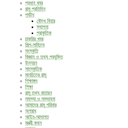
প্রধান খবর
রামু প্রতিদিন
পর্যটন
বৌদ্ধ ‍বিহার
স্থাপনা
প্রাকৃতিক
চাকরির খবর
শিল্প-সাহিত্য
সংস্কৃতি
বিজ্ঞান ও তথ্য প্রযুক্তি
উন্নয়ন
সাংস্কৃতিক
মানচিত্রে রামু
শিক্ষাঙ্গন
শিক্ষা
রামু তথ্য বাতায়ন
সমস্যা ও সম্ভাবনা
আমাদের রামু পরিবার
অপরাধ
আইন-আদালত
মন্ত্রী কথন