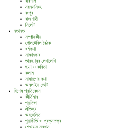
বরিশাল
ময়মনসিংহ
রংপুর
রাজশাহী
সিলেট
মতামত
সম্পাদকীয়
গোলটেবিল বৈঠক
ধর্মকথা
সাক্ষাৎকার
তারুণ্যের লেখালেখি
ছড়া ও কবিতা
কলাম
সাধারণের কথা
অনলাইন ভোট
বিশেষ প্রতিবেদন
কীর্তিমান
প্রতিভা
ঐতিহ্য
অবহেলিত
পুরাকীর্তি ও প্রত্নতত্ত্ব
শেখড়ের সন্ধান