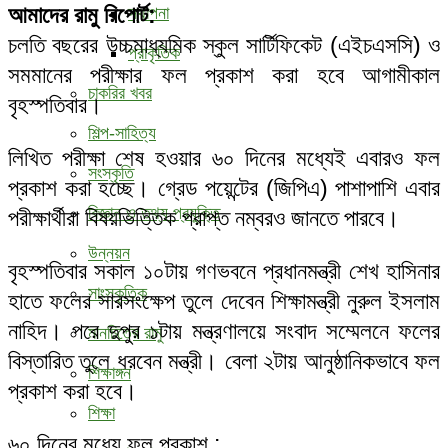
আমাদের রামু রিপোর্ট:
স্থাপনা
চলতি বছরের উচ্চমাধ্যমিক স্কুল সার্টিফিকেট (এইচএসসি) ও
প্রাকৃতিক
সমমানের পরীক্ষার ফল প্রকাশ করা হবে আগামীকাল
চাকরির খবর
বৃহস্পতিবার।
শিল্প-সাহিত্য
লিখিত পরীক্ষা শেষ হওয়ার ৬০ দিনের মধ্যেই এবারও ফল
সংস্কৃতি
প্রকাশ করা হচ্ছে। গ্রেড পয়েন্টের (জিপিএ) পাশাপাশি এবার
বিজ্ঞান ও তথ্য প্রযুক্তি
পরীক্ষার্থীরা বিষয়ভিত্তিক প্রাপ্ত নম্বরও জানতে পারবে।
উন্নয়ন
বৃহস্পতিবার সকাল ১০টায় গণভবনে প্রধানমন্ত্রী শেখ হাসিনার
সাংস্কৃতিক
হাতে ফলের সারসংক্ষেপ তুলে দেবেন শিক্ষামন্ত্রী নুরুল ইসলাম
নাহিদ। পরে দুপুর ১টায় মন্ত্রণালয়ে সংবাদ সম্মেলনে ফলের
মানচিত্রে রামু
বিস্তারিত তুলে ধরবেন মন্ত্রী। বেলা ২টায় আনুষ্ঠানিকভাবে ফল
শিক্ষাঙ্গন
প্রকাশ করা হবে।
শিক্ষা
৬০ দিনের মধ্যে ফল প্রকাশ :