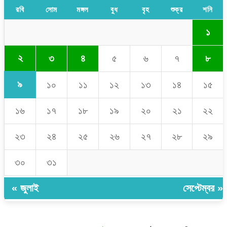
রবি
সোম
মঙ্গল
বুধ
বৃহ
শুক্র
শনি
১
২
৩
৪
৫
৬
৭
৮
৯
১০
১১
১২
১৩
১৪
১৫
১৬
১৭
১৮
১৯
২০
২১
২২
২৩
২৪
২৫
২৬
২৭
২৮
২৯
৩০
৩১
« জুলাই
সেপ্টেম্বর »