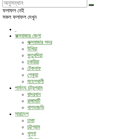
ফলাফল নেই
সকল ফলাফল দেখুন
কক্সবাজার জেলা
কক্সবাজার সদর
উখিয়া
কুতুবদিয়া
চকরিয়া
টেকনাফ
পেকুয়া
মহেশখালী
পার্বত্য চট্রগ্রাম
বান্দরবান
রাঙ্গামাটি
খাগড়াছড়ি
সারাদেশ
ঢাকা
চট্টগ্রাম
খুলনা