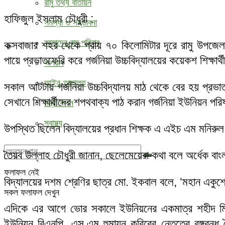
রামু তথ্য বাতায়ন
হাফিজুল ইসলাম চৌধুরী :
সমস্যা ও সম্ভাবনা
আমাদের রামু পরিবার
কক্সবাজার শহর থেকে প্রায় ৭০ কিলোমিটার দূরে রামু উপজেল
পায়ে প্রভাতফেরি করে গর্জনিয়া উচ্চবিদ্যালয়ের কয়েকশ শিক্ষার
অপরাধ
আইন-আদালত
সকাল আটটায় গর্জনিয়া উচ্চবিদ্যালয় মাঠ থেকে বের হয় প্রভাত
সেখানে শিক্ষার্থীদের শপথবাক্য পাঠ করান গর্জনিয়া ইউনিয়ন পরি
মন্ত্রী কথন
স্বাস্থ্য
উপস্থিত ছিলেন বিদ্যালয়ের প্রধান শিক্ষক এ এইচ এম মনিরুল 
তৈয়ব উল্লাহ চৌধুরী জানান, ছেলেমেয়েরা কথা বলে অর্ধেক 
ফলাফল নেই
বিদ্যালয়ের দশম শ্রেণির ছাত্র মো. ইকবাল বলে, ‘মহান একুশ
সকল ফলাফল দেখুন
এদিকে এর আগে ভোর সকালে ইউনিয়নের একমাত্র শহীদ মিনারে
ইউনিয়ন বিএনপি, এস.এম হুমায়ুন কবিরের নেতৃত্বে বঙ্গবন্