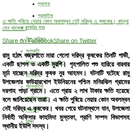
স্থাপনা
প্রাকৃতিক
এ ক্ষতি পুষিয়ে নেয়ার কোন অবলম্বন নেই দরিদ্র এ কৃষকের। কান্না
চাকরির খবর
যেন থামেনা।
শিল্প-সাহিত্য
Share on Facebook
Share on Twitter
সংস্কৃতি
রামু হঠাৎ বজ্রপাতে মারা গেলো দরিদ্র কৃষকের তিনটি গাভী,
বিজ্ঞান ও তথ্য প্রযুক্তি
একটি ছাগল ও একটি মুরগি। গৃহপালিত পশু হারিয়ে বারবার
মূর্চা যাচ্ছেন দরিদ্র কৃষক নুর আহমদ। ঘটনাটি ঘটেছে রামু
উন্নয়ন
উপজেলার কাউয়ারখোপ ইউনিয়নের পশ্চিম মনিরঝিল গ্রামের
সাংস্কৃতিক
দরগাহ পাড়া গ্রামে। এতে প্রায় ২ লাখ টাকার ক্ষতি হয়েছে
মানচিত্রে রামু
বলে জানিয়েছেন তারা। এ ক্ষতি পুষিয়ে নেয়ার কোন অবলম্বন
নেই দরিদ্র এ কৃষকের। খবর পেয়ে ঘটনাস্থলে যান, উপজেলা
শিক্ষাঙ্গন
নির্বাহী অফিসার ফাহমিদা মুস্তফা, প্রাণি সম্পদ বিভাগসহ
শিক্ষা
স্থানীয় ইউপি সদস্য।