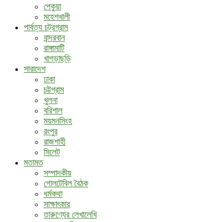
পেকুয়া
মহেশখালী
পার্বত্য চট্রগ্রাম
বান্দরবান
রাঙ্গামাটি
খাগড়াছড়ি
সারাদেশ
ঢাকা
চট্টগ্রাম
খুলনা
বরিশাল
ময়মনসিংহ
রংপুর
রাজশাহী
সিলেট
মতামত
সম্পাদকীয়
গোলটেবিল বৈঠক
ধর্মকথা
সাক্ষাৎকার
তারুণ্যের লেখালেখি