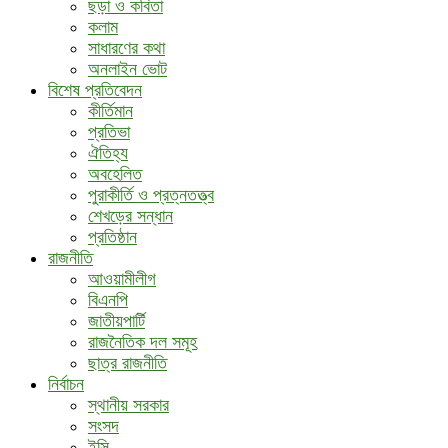
ছড়া ও কবিতা
কলাম
সাধারণের কথা
অনলাইন ভোট
বিশেষ প্রতিবেদন
কীর্তিমান
প্রতিভা
ঐতিহ্য
অবহেলিত
পুরাকীর্তি ও প্রত্নতত্ত্ব
শেখড়ের সন্ধান
প্রতিষ্ঠান
রাজনীতি
আওয়ামীলীগ
বিএনপি
জাতীয়পার্টি
রাজনৈতিক দল সমূহ
ছাত্র রাজনীতি
নির্বাচন
স্থানীয় সরকার
সংসদ
ইসি