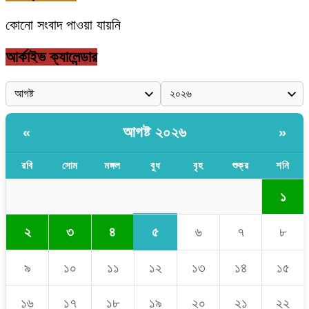
কোনো সংবাদ পাওয়া যায়নি
আর্কাইভ ক্যালেন্ডার
আগষ্ট ২০২৬
«
»
রবি
সোম
মঙ্গল
বুধ
বৃহ
শুক্র
শনি
১
৫
২
৩
৪
৬
৭
৮
৯
১০
১১
১২
১৩
১৪
১৫
১৬
১৭
১৮
১৯
২০
২১
২২