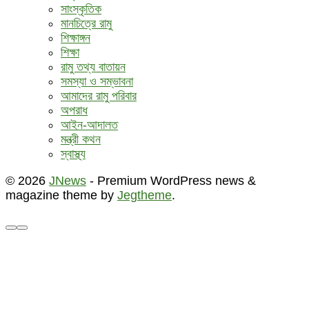
সাংস্কৃতিক
মানচিত্রে রামু
শিক্ষাঙ্গন
শিক্ষা
রামু তথ্য বাতায়ন
সমস্যা ও সম্ভাবনা
আমাদের রামু পরিবার
অপরাধ
আইন-আদালত
মন্ত্রী কথন
স্বাস্থ্য
© 2026
JNews
- Premium WordPress news &
magazine theme by
Jegtheme
.