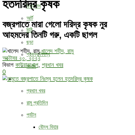
হতদরিদ্র কৃষক
উপন্যাস
আর্ট
বজ্রপাতে মারা গেলো দরিদ্র কৃষক নুর
চিঠি
আহমদের তিনটি গরু, একটি ছাগল
ছড়া
খালেদ শহীদ, রামু
প্রবন্ধ/নিবন্ধ
অক্টোবর ২০, ২০২২
বিভাগ
কাউয়ারখোপ
,
প্রধান খবর
সংবাদ
0
বিবিধ
প্রধান খবর
রামু প্রতিদিন
পর্যটন
বৌদ্ধ ‍বিহার