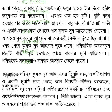
রামু তথ্য বাতায়ন
জানা গেছে, বুধবার (১৯ অক্টোবর) দুপুর ২.৪৫ টার দিকে হঠাৎ
সমস্যা ও সম্ভাবনা
বজ্রপাত হয় কয়েকবার। এরপর শুরু হয় বৃষ্টি। বৃষ্টি বন্ধ
আমাদের রামু পরিবার
হওয়ার পর ঘরের সাথে লাগোয়া খোলা বারান্দায় বাঁধা তিনটি গাভী
ও একটি ছাগল মরা দেখতে পান কৃষক নুর আহমদের মেয়েরা।
অপরাধ
এ সময় কৃষক নুর আহমদ বা তার স্ত্রী কেউ বাড়িতে ছিলো না।
আইন-আদালত
খবর পেয়ে কৃষক নুর আহমদ ছুটে এসে, পরিবারিক অবলম্বন
মন্ত্রী কথন
তিনটি গাভী মৃত দেখতে পেয়ে বারবার মুর্চা যাচ্ছিলেন।
পরিবারের সদস্যরাও বারবার কান্নায় ভেঙ্গে পড়েন।
স্বাস্থ্য
বজ্রপাতে দরিদ্র কৃষক নুর আহামদের তিনটি গরু, একটি ছাগল
ও একটি মুরগি মারা গেছে বলে বিষয়টি নিশ্চিত করেছেন,
ফলাফল নেই
মনিরঝিল গ্রামের বাসিন্দা কাউয়ারখোপ ইউনিয়ন পরিষদের ১নং
সকল ফলাফল দেখুন
ওয়ার্ড সদস্য মোহাম্মদ কাশেম। তিনি জানান, এতে কৃষক নুর
আহমদের প্রায় দুই লক্ষ টাকা ক্ষতি হয়েছে।