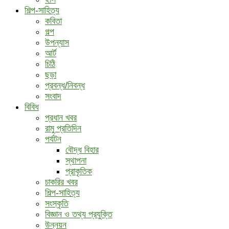
শিল্প-সাহিত্য
কবিতা
গল্প
উপন্যাস
আর্ট
চিঠি
ছড়া
প্রবন্ধ/নিবন্ধ
সংবাদ
বিবিধ
প্রধান খবর
রামু প্রতিদিন
পর্যটন
বৌদ্ধ ‍বিহার
স্থাপনা
প্রাকৃতিক
চাকরির খবর
শিল্প-সাহিত্য
সংস্কৃতি
বিজ্ঞান ও তথ্য প্রযুক্তি
উন্নয়ন