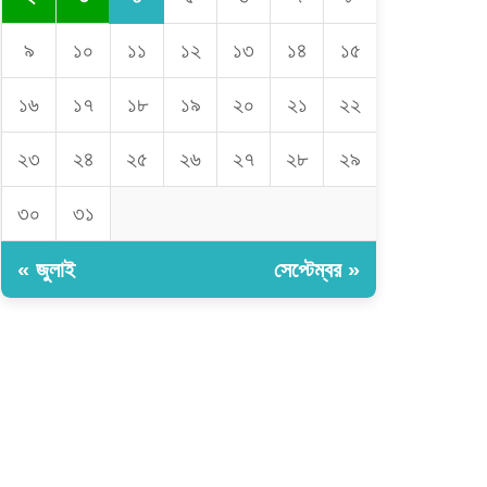
৯
১০
১১
১২
১৩
১৪
১৫
১৬
১৭
১৮
১৯
২০
২১
২২
২৩
২৪
২৫
২৬
২৭
২৮
২৯
৩০
৩১
« জুলাই
সেপ্টেম্বর »