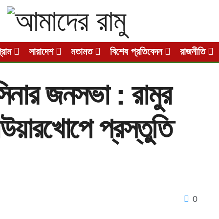
গ্রাম
সারাদেশ
মতামত
বিশেষ প্রতিবেদন
রাজনীতি
াসিনার জনসভা : রামুর
উয়ারখোপে প্রস্তুতি
0