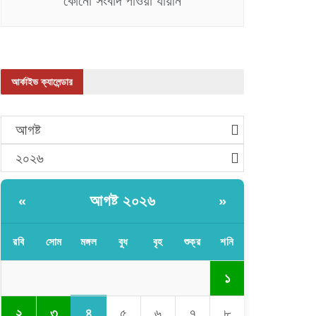
কোনো সংবাদ পাওয়া যায়নি
আর্কাইভ ক্যালেন্ডার
আগষ্ট
২০২৬
আগষ্ট ২০২৬
«
»
রবি
সোম
মঙ্গল
বুধ
বৃহ
শুক্র
শনি
১
৪
২
৩
৫
৬
৭
৮