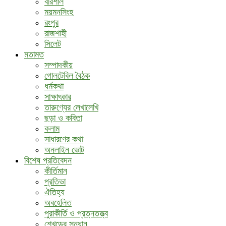
বরিশাল
ময়মনসিংহ
রংপুর
রাজশাহী
সিলেট
মতামত
সম্পাদকীয়
গোলটেবিল বৈঠক
ধর্মকথা
সাক্ষাৎকার
তারুণ্যের লেখালেখি
ছড়া ও কবিতা
কলাম
সাধারণের কথা
অনলাইন ভোট
বিশেষ প্রতিবেদন
কীর্তিমান
প্রতিভা
ঐতিহ্য
অবহেলিত
পুরাকীর্তি ও প্রত্নতত্ত্ব
শেখড়ের সন্ধান