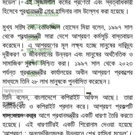
মডেল’। এই সৃজনশীল কর্মের প্রণেতা এবং স্বত্বাধিকারী
রামু তথ্য বাতায়ন
হিসেবে প্রধানমন্ত্রী শেখ হাসিনার নাম উল্লেখ করা হয়েছে।
সমস্যা ও সম্ভাবনা
আমাদের রামু পরিবার
মুখ্য সচিব মো. তোফাজ্জল হোসেন মিয়া বলেন, ১৯৯৭ সাল
থেকে প্রধানমন্ত্রী সারা দেশে আশ্রয়ণ কর্মসূচি বাস্তবায়ন
অপরাধ
করেছেন। এ আশ্রয়ণের মূল লক্ষ্য হচ্ছে মানুষের দারিদ্র্য
আইন-আদালত
দূরীকরণ ও জীবনমানের উন্নয়ন এবং মানুষের অর্থনৈতিক ও
মন্ত্রী কথন
সামাজিক সুরক্ষা নিশ্চিত করা। ১৯৯৭ সাল থেকে ২০২৩
পর্যন্ত প্রধানমন্ত্রীর কার্যালয়ের অধীন আশ্রয়ণ প্রকল্পের
স্বাস্থ্য
মাধ্যমে তিনি ২৮ লাখ মানুষকে পুনর্বাসিত করেছেন।
তিনি বলেন, বাংলাদেশে কপিরাইট অফিস আছে। তারা
ফলাফল নেই
সার্টিফিকেট ও কপিরাইট প্রদান করে। আশ্রয়ণ প্রকল্পটি
বাস্তবায়ন করার আগে প্রধানমন্ত্রীর একটি ধারণা তৈরি করতে
সকল ফলাফল দেখুন
হয়েছে। এই ধারণাটিরই একটি শিরোনাম দেওয়া হয়েছে
‘আশ্রয়ণ : অন্তর্ভুক্তিমূলক উন্নয়নে শেখ হাসিনা মডেল’।