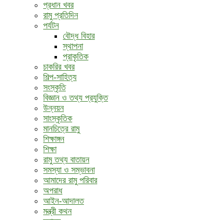
প্রধান খবর
রামু প্রতিদিন
পর্যটন
বৌদ্ধ ‍বিহার
স্থাপনা
প্রাকৃতিক
চাকরির খবর
শিল্প-সাহিত্য
সংস্কৃতি
বিজ্ঞান ও তথ্য প্রযুক্তি
উন্নয়ন
সাংস্কৃতিক
মানচিত্রে রামু
শিক্ষাঙ্গন
শিক্ষা
রামু তথ্য বাতায়ন
সমস্যা ও সম্ভাবনা
আমাদের রামু পরিবার
অপরাধ
আইন-আদালত
মন্ত্রী কথন