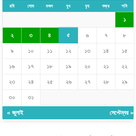
রবি
সোম
মঙ্গল
বুধ
বৃহ
শুক্র
শনি
১
৫
২
৩
৪
৬
৭
৮
৯
১০
১১
১২
১৩
১৪
১৫
১৬
১৭
১৮
১৯
২০
২১
২২
২৩
২৪
২৫
২৬
২৭
২৮
২৯
৩০
৩১
« জুলাই
সেপ্টেম্বর »