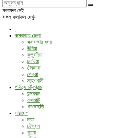
ফলাফল নেই
সকল ফলাফল দেখুন
কক্সবাজার জেলা
কক্সবাজার সদর
উখিয়া
কুতুবদিয়া
চকরিয়া
টেকনাফ
পেকুয়া
মহেশখালী
পার্বত্য চট্রগ্রাম
বান্দরবান
রাঙ্গামাটি
খাগড়াছড়ি
সারাদেশ
ঢাকা
চট্টগ্রাম
খুলনা