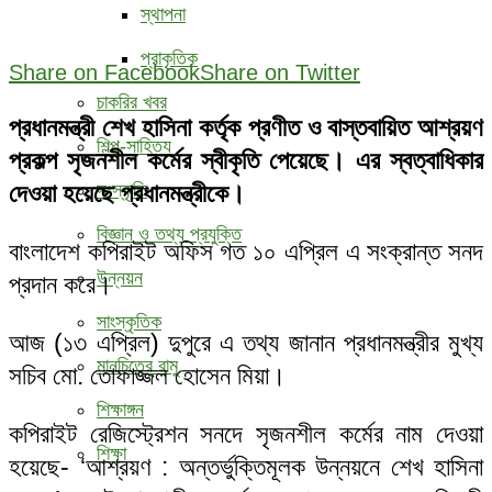
স্থাপনা
প্রাকৃতিক
Share on Facebook
Share on Twitter
চাকরির খবর
প্রধানমন্ত্রী শেখ হাসিনা কর্তৃক প্রণীত ও বাস্তবায়িত আশ্রয়ণ
শিল্প-সাহিত্য
প্রকল্প সৃজনশীল কর্মের স্বীকৃতি পেয়েছে। এর স্বত্বাধিকার
দেওয়া হয়েছে প্রধানমন্ত্রীকে।
সংস্কৃতি
বিজ্ঞান ও তথ্য প্রযুক্তি
বাংলাদেশ কপিরাইট অফিস গত ১০ এপ্রিল এ সংক্রান্ত সনদ
উন্নয়ন
প্রদান করে।
সাংস্কৃতিক
আজ (১৩ এপ্রিল) দুপুরে এ তথ্য জানান প্রধানমন্ত্রীর মুখ্য
মানচিত্রে রামু
সচিব মো. তোফাজ্জল হোসেন মিয়া।
শিক্ষাঙ্গন
কপিরাইট রেজিস্ট্রেশন সনদে সৃজনশীল কর্মের নাম দেওয়া
শিক্ষা
হয়েছে- ‘আশ্রয়ণ : অন্তর্ভুক্তিমূলক উন্নয়নে শেখ হাসিনা