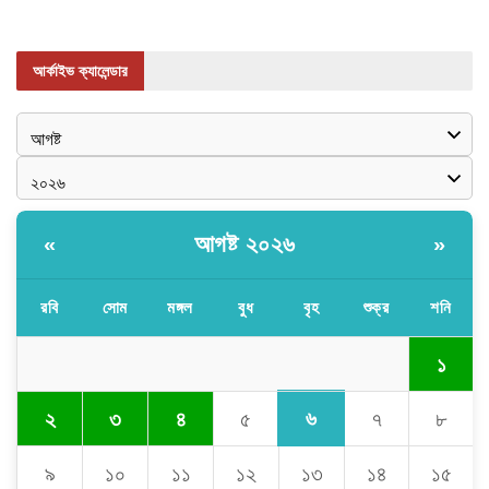
আর্কাইভ ক্যালেন্ডার
আগষ্ট ২০২৬
«
»
রবি
সোম
মঙ্গল
বুধ
বৃহ
শুক্র
শনি
১
৬
২
৩
৪
৫
৭
৮
৯
১০
১১
১২
১৩
১৪
১৫