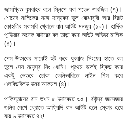
জাসপ্রিত বুমরাহর বলে স্লিপে ধরা পড়েন শারজিল (৭)।
শোয়েব মালিকের সঙ্গে হাস্যকর ভুল বোঝাবুঝি আর বিরাট
কোহলির সরাসরি থ্রোতে রান আউট মনজুর (১০)। হার্দিক
পান্ডিয়ার অনেক বাইরের বল তাড়া করে আউট অভিজ্ঞ মালিক
(৪)।
পেস-উৎসবের মাঝেই হুট করে যুবরাজ সিংয়ের হাতে বল
তুলে দেন মহেন্দ্র সিং ধোনি। প্রথম বলেই স্কিড করে
একটু ভেতরে ঢোকা ডেলিভারিতে লাইন মিস করে
এলবিডব্লিউ উমর আকমল (৪)।
পাকিস্তানের রান তখন ৫ উইকেটে ৩৫। রবীন্দ্র জাদেজার
গুলির বেগে থ্রোতে আফ্রিদি রান আউট হলে স্কোর হয়ে
যায় ৬ উইকেটে ৪২!