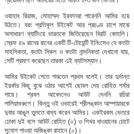
ওয়াহাব রিয়াজ, মোহাম্মদ ইরফানরা পারেননি আমির হয়ে
উঠতে। বরং প্রতিকূল উইকেট আর প্রচণ্ড চাপে মাঝে
অসাধারণ ব্যাটিংয়ে ভারতকে জিতিয়েছেন বিরাট কোহলি।
স্রেফ ৪৯ রানের রানের একটি টি-টোয়েন্টি ইনিংসেও যে কতটা
সাহসিকতা, কতটা স্কিল ও কতটা নান্দনিকতা দেখানো যায়,
সেটি প্রমাণ করেছেন তারকা এই ব্যাটসম্যান।
আমির উইকেট পেতে পারতেন প্রথম বলেই। তার দুর্দান্ত
ইয়র্কার কিছু বুঝে ওঠার আগেই ছোবল দেয় রোহিত শর্মার
পায়ে। প্রবল আবেদনেও আউট দেননি রচিরা
পালিয়াগুরুগে। কিন্তু ওই ওভারেই শ্রীলঙ্কান আম্পায়ারকে
দুবার আঙুল তুলতে বাধ্য করেন আমির। একইরকম ভেতরে
ঢোকা দুই বলে আউট রোহিত (০) ও শিখর ধাওয়ানের চোটে
সুযোগ পাওয়া অজিঙ্কা রাহানে (০)।