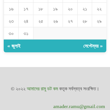
১৬
১৭
১৮
১৯
২০
২১
২২
২৩
২৪
২৫
২৬
২৭
২৮
২৯
৩০
৩১
« জুলাই
সেপ্টেম্বর »
© ২০২২
আমাদের রামু ডট কম
কতৃক সর্বস্বত্ব সংরক্ষিত।
amader.ramu@gmail.com