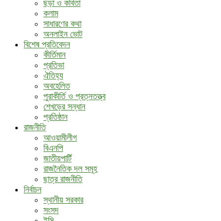
ছড়া ও কবিতা
কলাম
সাধারণের কথা
অনলাইন ভোট
বিশেষ প্রতিবেদন
কীর্তিমান
প্রতিভা
ঐতিহ্য
অবহেলিত
পুরাকীর্তি ও প্রত্নতত্ত্ব
শেখড়ের সন্ধান
প্রতিষ্ঠান
রাজনীতি
আওয়ামীলীগ
বিএনপি
জাতীয়পার্টি
রাজনৈতিক দল সমূহ
ছাত্র রাজনীতি
নির্বাচন
স্থানীয় সরকার
সংসদ
ইসি