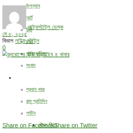
উপন্যাস
আর্ট
লাইফস্টাইল ডেস্ক
চিঠি
মে ৮, ২০২৫
বিভাগ
লাইফ স্টাইল
ছড়া
0
প্রবন্ধ/নিবন্ধ
সংবাদ
বিবিধ
প্রধান খবর
রামু প্রতিদিন
পর্যটন
Share on Facebook
Share on Twitter
বৌদ্ধ ‍বিহার