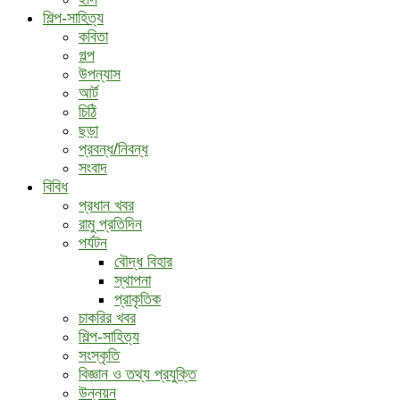
শিল্প-সাহিত্য
কবিতা
গল্প
উপন্যাস
আর্ট
চিঠি
ছড়া
প্রবন্ধ/নিবন্ধ
সংবাদ
বিবিধ
প্রধান খবর
রামু প্রতিদিন
পর্যটন
বৌদ্ধ ‍বিহার
স্থাপনা
প্রাকৃতিক
চাকরির খবর
শিল্প-সাহিত্য
সংস্কৃতি
বিজ্ঞান ও তথ্য প্রযুক্তি
উন্নয়ন