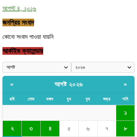
আগস্ট ৪, ২০২৬
জনপ্রিয় সংবাদ
কোনো সংবাদ পাওয়া যায়নি
আর্কাইভ ক্যালেন্ডার
আগষ্ট ২০২৬
«
»
রবি
সোম
মঙ্গল
বুধ
বৃহ
শুক্র
শনি
১
২
৩
৪
৫
৬
৭
৮