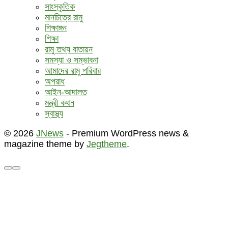
সাংস্কৃতিক
মানচিত্রে রামু
শিক্ষাঙ্গন
শিক্ষা
রামু তথ্য বাতায়ন
সমস্যা ও সম্ভাবনা
আমাদের রামু পরিবার
অপরাধ
আইন-আদালত
মন্ত্রী কথন
স্বাস্থ্য
© 2026
JNews
- Premium WordPress news &
magazine theme by
Jegtheme
.