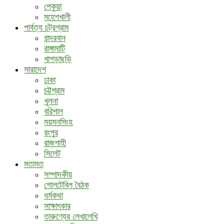
পেকুয়া
মহেশখালী
পার্বত্য চট্রগ্রাম
বান্দরবান
রাঙ্গামাটি
খাগড়াছড়ি
সারাদেশ
ঢাকা
চট্টগ্রাম
খুলনা
বরিশাল
ময়মনসিংহ
রংপুর
রাজশাহী
সিলেট
মতামত
সম্পাদকীয়
গোলটেবিল বৈঠক
ধর্মকথা
সাক্ষাৎকার
তারুণ্যের লেখালেখি