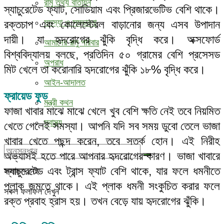
রামু তথ্য বাতায়ন
স্যাচুরেটেড ফ্যাট, সোডিয়াম এবং প্রিজারভেটিভ বেশি থাকে।
সমস্যা ও সম্ভাবনা
রক্তচাপ এবং কোলেস্টেরল বাড়ানোর জন্য এসব উপাদান
দায়ী। যা হৃদরোগের ঝুঁকি বৃদ্ধি করে। অক্সফোর্ড
আমাদের রামু পরিবার
বিশ্ববিদ্যালয় বলছে, প্রতিদিন ৫০ গ্রামের বেশি প্রসেসড
অপরাধ
মিট খেলে তা করোনারি হৃদরোগের ঝুঁকি ১৮% বৃদ্ধি করে।
আইন-আদালত
ফ্রায়েড ফুড
মন্ত্রী কথন
ফাজা খাবার মাঝে মাঝে খেলে খুব বেশি ক্ষতি নেই তবে নিয়মিত
স্বাস্থ্য
খেতে গেলেই সমস্যা। আপনি যদি সব সময় ডুবো তেলে ভাজা
খাবার খেতে পছন্দ করেন, তবে সতর্ক হোন। এই নিরীহ
অভ্যাসই হতে পারে আপনার হৃদরোগের কারণ। ভাজা খাবারে
স্যাচুরেটেড এবং ট্রান্স ফ্যাট বেশি থাকে, যার ফলে ধমনীতে
ফলাফল নেই
প্লাক জমতে থাকে। এই প্লাক ধমনী সংকুচিত করার ফলে
সকল ফলাফল দেখুন
রক্ত প্রবাহ হ্রাস হয়। তখন বেড়ে যায় হৃদরোগের ঝুঁকি।