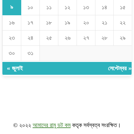
৯
১০
১১
১২
১৩
১৪
১৫
১৬
১৭
১৮
১৯
২০
২১
২২
২৩
২৪
২৫
২৬
২৭
২৮
২৯
৩০
৩১
« জুলাই
সেপ্টেম্বর »
© ২০২২
আমাদের রামু ডট কম
কতৃক সর্বস্বত্ব সংরক্ষিত।