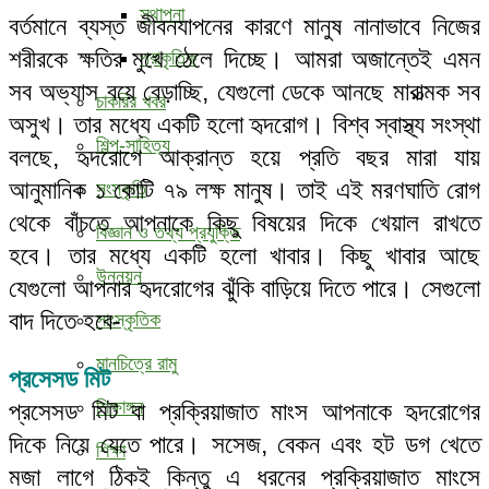
স্থাপনা
বর্তমানে ব্যস্ত জীবনযাপনের কারণে মানুষ নানাভাবে নিজের
শরীরকে ক্ষতির মুখে ঠেলে দিচ্ছে। আমরা অজান্তেই এমন
প্রাকৃতিক
সব অভ্যাস বয়ে বেড়াচ্ছি, যেগুলো ডেকে আনছে মারাত্মক সব
চাকরির খবর
অসুখ। তার মধ্যে একটি হলো হৃদরোগ। বিশ্ব স্বাস্থ্য সংস্থা
শিল্প-সাহিত্য
বলছে, ‍হৃদরোগে আক্রান্ত হয়ে প্রতি বছর মারা যায়
আনুমানিক ১ কোটি ৭৯ লক্ষ মানুষ। তাই এই মরণঘাতি রোগ
সংস্কৃতি
থেকে বাঁচতে আপনাকে কিছু বিষয়ের দিকে খেয়াল রাখতে
বিজ্ঞান ও তথ্য প্রযুক্তি
হবে। তার মধ্যে একটি হলো খাবার। কিছু খাবার আছে
উন্নয়ন
যেগুলো আপনার হৃদরোগের ঝুঁকি বাড়িয়ে দিতে পারে। সেগুলো
বাদ দিতে হবে-
সাংস্কৃতিক
মানচিত্রে রামু
প্রসেসড মিট
শিক্ষাঙ্গন
প্রসেসড মিট বা প্রক্রিয়াজাত মাংস আপনাকে হৃদরোগের
দিকে নিয়ে যেতে পারে। সসেজ, বেকন এবং হট ডগ খেতে
শিক্ষা
মজা লাগে ঠিকই কিন্তু এ ধরনের প্রক্রিয়াজাত মাংসে