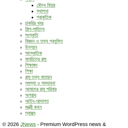
বৌদ্ধ ‍বিহার
স্থাপনা
প্রাকৃতিক
চাকরির খবর
শিল্প-সাহিত্য
সংস্কৃতি
বিজ্ঞান ও তথ্য প্রযুক্তি
উন্নয়ন
সাংস্কৃতিক
মানচিত্রে রামু
শিক্ষাঙ্গন
শিক্ষা
রামু তথ্য বাতায়ন
সমস্যা ও সম্ভাবনা
আমাদের রামু পরিবার
অপরাধ
আইন-আদালত
মন্ত্রী কথন
স্বাস্থ্য
© 2026
JNews
- Premium WordPress news &