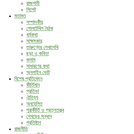
রাজশাহী
সিলেট
মতামত
সম্পাদকীয়
গোলটেবিল বৈঠক
ধর্মকথা
সাক্ষাৎকার
তারুণ্যের লেখালেখি
ছড়া ও কবিতা
কলাম
সাধারণের কথা
অনলাইন ভোট
বিশেষ প্রতিবেদন
কীর্তিমান
প্রতিভা
ঐতিহ্য
অবহেলিত
পুরাকীর্তি ও প্রত্নতত্ত্ব
শেখড়ের সন্ধান
প্রতিষ্ঠান
রাজনীতি