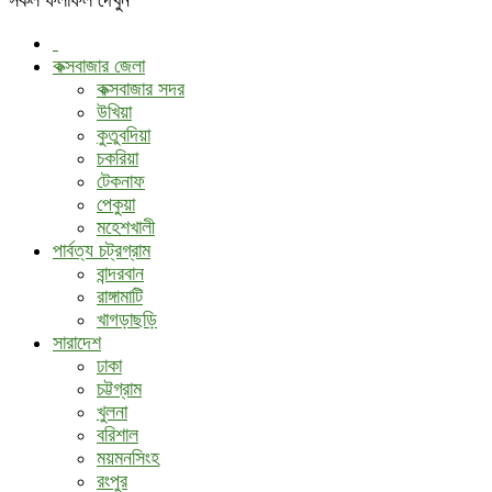
কক্সবাজার জেলা
কক্সবাজার সদর
উখিয়া
কুতুবদিয়া
চকরিয়া
টেকনাফ
পেকুয়া
মহেশখালী
পার্বত্য চট্রগ্রাম
বান্দরবান
রাঙ্গামাটি
খাগড়াছড়ি
সারাদেশ
ঢাকা
চট্টগ্রাম
খুলনা
বরিশাল
ময়মনসিংহ
রংপুর