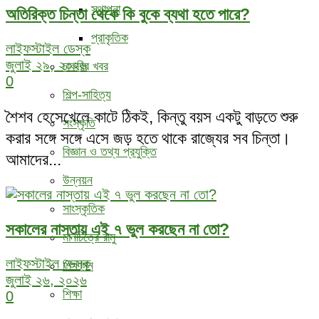
স্থাপনা
অতিরিক্ত চিন্তা থেকে কি বুকে ব্যথা হতে পারে?
প্রাকৃতিক
লাইফস্টাইল ডেস্ক
জুলাই ২৯, ২০২৬
চাকরির খবর
0
শিল্প-সাহিত্য
শৈশব হেসেখেলে কাটে ঠিকই, কিন্তু বয়স একটু বাড়তে শুরু
সংস্কৃতি
করার সঙ্গে সঙ্গে এসে জড় হতে থাকে রাজ্যের সব চিন্তা।
বিজ্ঞান ও তথ্য প্রযুক্তি
আমাদের...
উন্নয়ন
সাংস্কৃতিক
সকালের নাস্তায় এই ৭ ভুল করছেন না তো?
মানচিত্রে রামু
লাইফস্টাইল ডেস্ক
শিক্ষাঙ্গন
জুলাই ২৬, ২০২৬
শিক্ষা
0