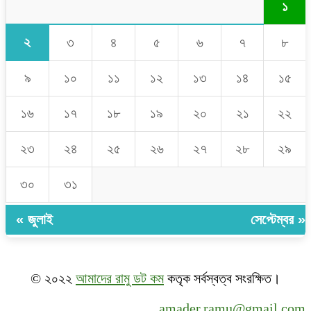
১
২
৩
৪
৫
৬
৭
৮
৯
১০
১১
১২
১৩
১৪
১৫
১৬
১৭
১৮
১৯
২০
২১
২২
২৩
২৪
২৫
২৬
২৭
২৮
২৯
৩০
৩১
« জুলাই
সেপ্টেম্বর »
© ২০২২
আমাদের রামু ডট কম
কতৃক সর্বস্বত্ব সংরক্ষিত।
amader.ramu@gmail.com