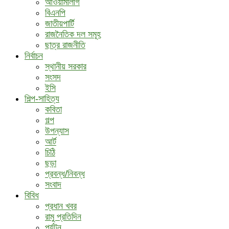
আওয়ামীলীগ
বিএনপি
জাতীয়পার্টি
রাজনৈতিক দল সমূহ
ছাত্র রাজনীতি
নির্বাচন
স্থানীয় সরকার
সংসদ
ইসি
শিল্প-সাহিত্য
কবিতা
গল্প
উপন্যাস
আর্ট
চিঠি
ছড়া
প্রবন্ধ/নিবন্ধ
সংবাদ
বিবিধ
প্রধান খবর
রামু প্রতিদিন
পর্যটন