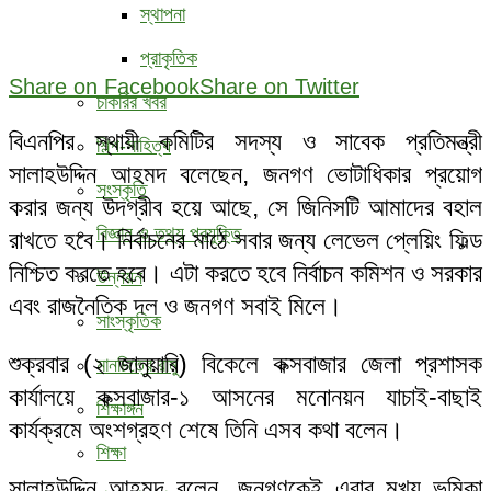
স্থাপনা
প্রাকৃতিক
Share on Facebook
Share on Twitter
চাকরির খবর
বিএনপির স্থায়ী কমিটির সদস্য ও সাবেক প্রতিমন্ত্রী
শিল্প-সাহিত্য
সালাহউদ্দিন আহমদ বলেছেন, জনগণ ভোটাধিকার প্রয়োগ
সংস্কৃতি
করার জন্য উদগ্রীব হয়ে আছে, সে জিনিসটি আমাদের বহাল
বিজ্ঞান ও তথ্য প্রযুক্তি
রাখতে হবে। নির্বাচনের মাঠে সবার জন্য লেভেল প্লেয়িং ফিল্ড
নিশ্চিত করতে হবে। এটা করতে হবে নির্বাচন কমিশন ও সরকার
উন্নয়ন
এবং রাজনৈতিক দল ও জনগণ সবাই মিলে।
সাংস্কৃতিক
শুক্রবার (২ জানুয়ারি) বিকেলে কক্সবাজার জেলা প্রশাসক
মানচিত্রে রামু
কার্যালয়ে কক্সবাজার-১ আসনের মনোনয়ন যাচাই-বাছাই
শিক্ষাঙ্গন
কার্যক্রমে অংশগ্রহণ শেষে তিনি এসব কথা বলেন।
শিক্ষা
সালাহউদ্দিন আহমদ বলেন, জনগণকেই এবার মুখ্য ভূমিকা