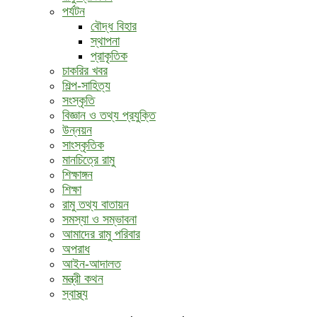
পর্যটন
বৌদ্ধ ‍বিহার
স্থাপনা
প্রাকৃতিক
চাকরির খবর
শিল্প-সাহিত্য
সংস্কৃতি
বিজ্ঞান ও তথ্য প্রযুক্তি
উন্নয়ন
সাংস্কৃতিক
মানচিত্রে রামু
শিক্ষাঙ্গন
শিক্ষা
রামু তথ্য বাতায়ন
সমস্যা ও সম্ভাবনা
আমাদের রামু পরিবার
অপরাধ
আইন-আদালত
মন্ত্রী কথন
স্বাস্থ্য