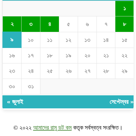
১
২
৩
৪
৫
৬
৭
৮
৯
১০
১১
১২
১৩
১৪
১৫
১৬
১৭
১৮
১৯
২০
২১
২২
২৩
২৪
২৫
২৬
২৭
২৮
২৯
৩০
৩১
« জুলাই
সেপ্টেম্বর »
© ২০২২
আমাদের রামু ডট কম
কতৃক সর্বস্বত্ব সংরক্ষিত।