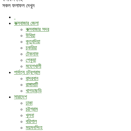
সকল ফলাফল দেখুন
কক্সবাজার জেলা
কক্সবাজার সদর
উখিয়া
কুতুবদিয়া
চকরিয়া
টেকনাফ
পেকুয়া
মহেশখালী
পার্বত্য চট্রগ্রাম
বান্দরবান
রাঙ্গামাটি
খাগড়াছড়ি
সারাদেশ
ঢাকা
চট্টগ্রাম
খুলনা
বরিশাল
ময়মনসিংহ