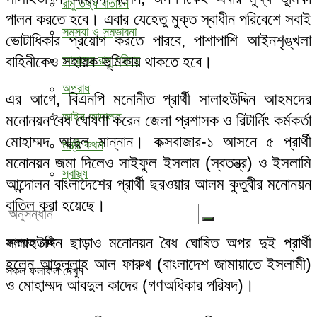
রামু তথ্য বাতায়ন
পালন করতে হবে। এবার যেহেতু মুক্ত স্বাধীন পরিবেশে সবাই
সমস্যা ও সম্ভাবনা
ভোটাধিকার প্রয়োগ করতে পারবে, পাশাপাশি আইনশৃঙ্খলা
বাহিনীকেও সহায়ক ভূমিকায় থাকতে হবে।
আমাদের রামু পরিবার
অপরাধ
এর আগে, বিএনপি মনোনীত প্রার্থী সালাহউদ্দিন আহমদের
আইন-আদালত
মনোনয়ন বৈধ ঘোষণা করেন জেলা প্রশাসক ও রিটার্নিং কর্মকর্তা
মোহাম্মদ আব্দুল মান্নান। কক্সবাজার-১ আসনে ৫ প্রার্থী
মন্ত্রী কথন
মনোনয়ন জমা দিলেও সাইফুল ইসলাম (স্বতন্ত্র) ও ইসলামি
স্বাস্থ্য
আন্দোলন বাংলাদেশের প্রার্থী ছরওয়ার আলম কুতুবীর মনোনয়ন
বাতিল করা হয়েছে।
সালাহউদ্দিন ছাড়াও মনোনয়ন বৈধ ঘোষিত অপর দুই প্রার্থী
ফলাফল নেই
হলেন আব্দুল্লাহ আল ফারুখ (বাংলাদেশ জামায়াতে ইসলামী)
সকল ফলাফল দেখুন
ও মোহাম্মদ আবদুল কাদের (গণঅধিকার পরিষদ)।