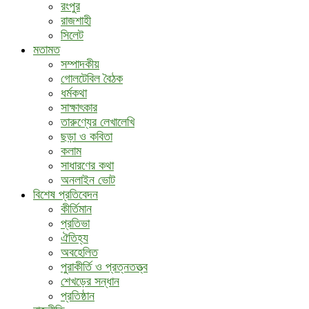
রংপুর
রাজশাহী
সিলেট
মতামত
সম্পাদকীয়
গোলটেবিল বৈঠক
ধর্মকথা
সাক্ষাৎকার
তারুণ্যের লেখালেখি
ছড়া ও কবিতা
কলাম
সাধারণের কথা
অনলাইন ভোট
বিশেষ প্রতিবেদন
কীর্তিমান
প্রতিভা
ঐতিহ্য
অবহেলিত
পুরাকীর্তি ও প্রত্নতত্ত্ব
শেখড়ের সন্ধান
প্রতিষ্ঠান