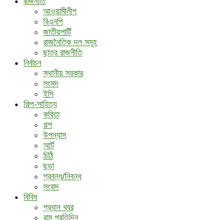
রাজনীতি
আওয়ামীলীগ
বিএনপি
জাতীয়পার্টি
রাজনৈতিক দল সমূহ
ছাত্র রাজনীতি
নির্বাচন
স্থানীয় সরকার
সংসদ
ইসি
শিল্প-সাহিত্য
কবিতা
গল্প
উপন্যাস
আর্ট
চিঠি
ছড়া
প্রবন্ধ/নিবন্ধ
সংবাদ
বিবিধ
প্রধান খবর
রামু প্রতিদিন