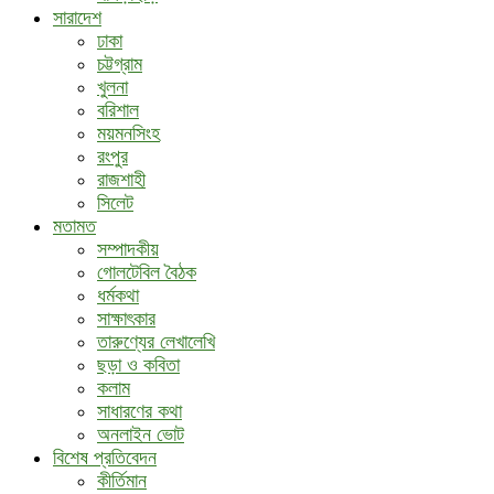
সারাদেশ
ঢাকা
চট্টগ্রাম
খুলনা
বরিশাল
ময়মনসিংহ
রংপুর
রাজশাহী
সিলেট
মতামত
সম্পাদকীয়
গোলটেবিল বৈঠক
ধর্মকথা
সাক্ষাৎকার
তারুণ্যের লেখালেখি
ছড়া ও কবিতা
কলাম
সাধারণের কথা
অনলাইন ভোট
বিশেষ প্রতিবেদন
কীর্তিমান