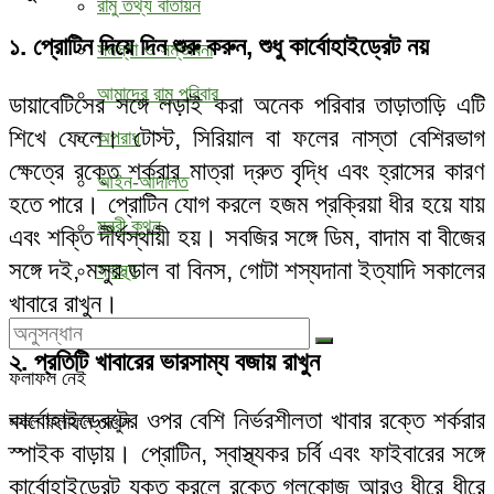
রামু তথ্য বাতায়ন
১. প্রোটিন দিয়ে দিন শুরু করুন, শুধু কার্বোহাইড্রেট নয়
সমস্যা ও সম্ভাবনা
আমাদের রামু পরিবার
ডায়াবেটিসের সঙ্গে লড়াই করা অনেক পরিবার তাড়াতাড়ি এটি
শিখে ফেলে। টোস্ট, সিরিয়াল বা ফলের নাস্তা বেশিরভাগ
অপরাধ
ক্ষেত্রে রক্তে শর্করার মাত্রা দ্রুত বৃদ্ধি এবং হ্রাসের কারণ
আইন-আদালত
হতে পারে। প্রোটিন যোগ করলে হজম প্রক্রিয়া ধীর হয়ে যায়
মন্ত্রী কথন
এবং শক্তি দীর্ঘস্থায়ী হয়। সবজির সঙ্গে ডিম, বাদাম বা বীজের
সঙ্গে দই, মসুর ডাল বা বিনস, গোটা শস্যদানা ইত্যাদি সকালের
স্বাস্থ্য
খাবারে রাখুন।
২. প্রতিটি খাবারের ভারসাম্য বজায় রাখুন
ফলাফল নেই
কার্বোহাইড্রেটের ওপর বেশি নির্ভরশীলতা খাবার রক্তে শর্করার
সকল ফলাফল দেখুন
স্পাইক বাড়ায়। প্রোটিন, স্বাস্থ্যকর চর্বি এবং ফাইবারের সঙ্গে
কার্বোহাইড্রেট যুক্ত করলে রক্তে গ্লুকোজ আরও ধীরে ধীরে