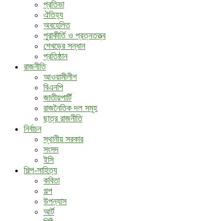
প্রতিভা
ঐতিহ্য
অবহেলিত
পুরাকীর্তি ও প্রত্নতত্ত্ব
শেখড়ের সন্ধান
প্রতিষ্ঠান
রাজনীতি
আওয়ামীলীগ
বিএনপি
জাতীয়পার্টি
রাজনৈতিক দল সমূহ
ছাত্র রাজনীতি
নির্বাচন
স্থানীয় সরকার
সংসদ
ইসি
শিল্প-সাহিত্য
কবিতা
গল্প
উপন্যাস
আর্ট