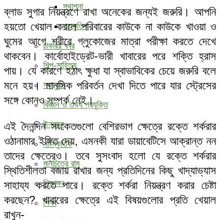
স্থাপনা
ব্লাড সুগার নিয়ন্ত্রণে রাখা অনেকের জন্যই জরুরি। আপনি
হয়তো খেয়াল করলে পরিবারের কাউকে না কাউকে খাওয়া ও
প্রাকৃতিক
ঘুমের আগে শরীরে গ্লুকোজের মাত্রা পরীক্ষা করতে দেখে
চাকরির খবর
থাকবেন। কার্বোহাইড্রেট-ভারী খাবারের পরে শক্তি হ্রাস
শিল্প-সাহিত্য
পায়। যে কারণে হঠাৎ ক্ষুধা যা স্বাভাবিকের চেয়ে জরুরি বলে
মনে হয়। মানসিক পরিবর্তন দেখা দিতে পারে যার স্ট্রেসের
সংস্কৃতি
সঙ্গে কোনও সম্পর্ক নেই।
বিজ্ঞান ও তথ্য প্রযুক্তি
উন্নয়ন
এই দৈনন্দিন সংকেতগুলো বেশিরভাগ ক্ষেত্রে রক্তে শর্করার
ওঠানামার ইঙ্গিত দেয়, এমনকী যারা ডায়াবেটিসে আক্রান্ত নন
সাংস্কৃতিক
তাদের ক্ষেত্রেও। তবে সুসংবাদ হলো যে রক্তে শর্করার
মানচিত্রে রামু
স্থিতিশীলতা বজায় রাখার জন্য প্রতিদিনের কিছু খাদ্যাভ্যাস
শিক্ষাঙ্গন
সাহায্য করতে পারে। রক্তে শর্করা নিয়ন্ত্রণ করার চেষ্টা
করছেন? খাবারের ক্ষেত্রে এই বিষয়গুলোর প্রতি খেয়াল
শিক্ষা
রাখুন-