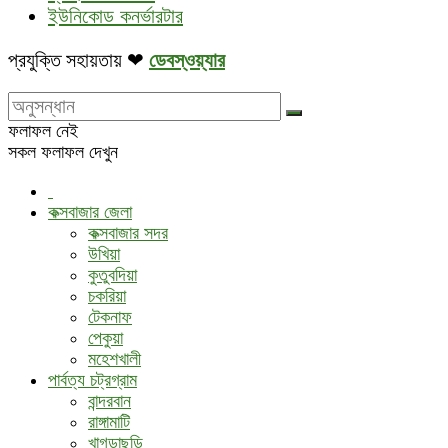
ইউনিকোড কনর্ভারটার
প্রযুক্তি সহায়তায় ❤
ডেবস্ওয়্যার
ফলাফল নেই
সকল ফলাফল দেখুন
কক্সবাজার জেলা
কক্সবাজার সদর
উখিয়া
কুতুবদিয়া
চকরিয়া
টেকনাফ
পেকুয়া
মহেশখালী
পার্বত্য চট্রগ্রাম
বান্দরবান
রাঙ্গামাটি
খাগড়াছড়ি