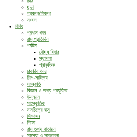
চিঠি
ছড়া
প্রবন্ধ/নিবন্ধ
সংবাদ
বিবিধ
প্রধান খবর
রামু প্রতিদিন
পর্যটন
বৌদ্ধ ‍বিহার
স্থাপনা
প্রাকৃতিক
চাকরির খবর
শিল্প-সাহিত্য
সংস্কৃতি
বিজ্ঞান ও তথ্য প্রযুক্তি
উন্নয়ন
সাংস্কৃতিক
মানচিত্রে রামু
শিক্ষাঙ্গন
শিক্ষা
রামু তথ্য বাতায়ন
সমস্যা ও সম্ভাবনা