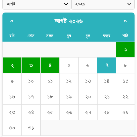
আগষ্ট ২০২৬
«
»
রবি
সোম
মঙ্গল
বুধ
বৃহ
শুক্র
শনি
১
৭
২
৩
৪
৫
৬
৮
৯
১০
১১
১২
১৩
১৪
১৫
১৬
১৭
১৮
১৯
২০
২১
২২
২৩
২৪
২৫
২৬
২৭
২৮
২৯
৩০
৩১