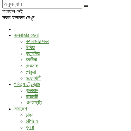
ফলাফল নেই
সকল ফলাফল দেখুন
কক্সবাজার জেলা
কক্সবাজার সদর
উখিয়া
কুতুবদিয়া
চকরিয়া
টেকনাফ
পেকুয়া
মহেশখালী
পার্বত্য চট্রগ্রাম
বান্দরবান
রাঙ্গামাটি
খাগড়াছড়ি
সারাদেশ
ঢাকা
চট্টগ্রাম
খুলনা