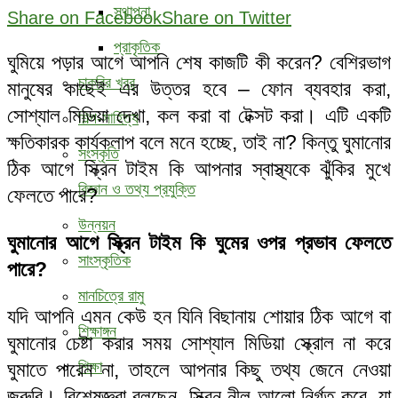
স্থাপনা
Share on Facebook
Share on Twitter
প্রাকৃতিক
ঘুমিয়ে পড়ার আগে আপনি শেষ কাজটি কী করেন? বেশিরভাগ
চাকরির খবর
মানুষের কাছেই এর উত্তর হবে – ফোন ব্যবহার করা,
সোশ্যাল মিডিয়া দেখা, কল করা বা টেক্সট করা। এটি একটি
শিল্প-সাহিত্য
ক্ষতিকারক কার্যকলাপ বলে মনে হচ্ছে, তাই না? কিন্তু ঘুমানোর
সংস্কৃতি
ঠিক আগে স্ক্রিন টাইম কি আপনার স্বাস্থ্যকে ঝুঁকির মুখে
বিজ্ঞান ও তথ্য প্রযুক্তি
ফেলতে পারে?
উন্নয়ন
ঘুমানোর আগে স্ক্রিন টাইম কি ঘুমের ওপর প্রভাব ফেলতে
সাংস্কৃতিক
পারে?
মানচিত্রে রামু
যদি আপনি এমন কেউ হন যিনি বিছানায় শোয়ার ঠিক আগে বা
শিক্ষাঙ্গন
ঘুমানোর চেষ্টা করার সময় সোশ্যাল মিডিয়া স্ক্রোল না করে
ঘুমাতে পারেন না, তাহলে আপনার কিছু তথ্য জেনে নেওয়া
শিক্ষা
জরুরি। বিশেষজ্ঞরা বলছেন, স্ক্রিন নীল আলো নির্গত করে, যা