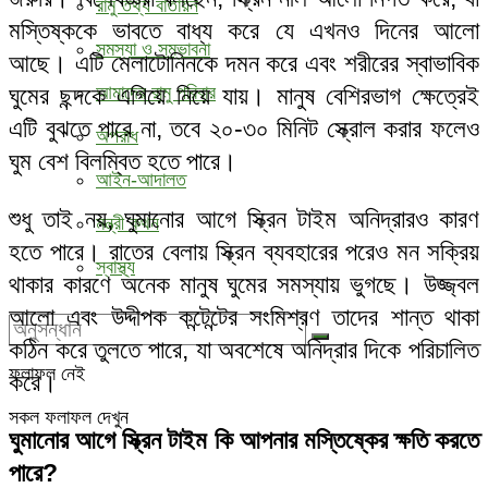
রামু তথ্য বাতায়ন
মস্তিষ্ককে ভাবতে বাধ্য করে যে এখনও দিনের আলো
সমস্যা ও সম্ভাবনা
আছে। এটি মেলাটোনিনকে দমন করে এবং শরীরের স্বাভাবিক
ঘুমের ছন্দকে এগিয়ে নিয়ে যায়। মানুষ বেশিরভাগ ক্ষেত্রেই
আমাদের রামু পরিবার
এটি বুঝতে পারে না, তবে ২০-৩০ মিনিট স্ক্রোল করার ফলেও
অপরাধ
ঘুম বেশ বিলম্বিত হতে পারে।
আইন-আদালত
শুধু তাই নয়, ঘুমানোর আগে স্ক্রিন টাইম অনিদ্রারও কারণ
মন্ত্রী কথন
হতে পারে। রাতের বেলায় স্ক্রিন ব্যবহারের পরেও মন সক্রিয়
স্বাস্থ্য
থাকার কারণে অনেক মানুষ ঘুমের সমস্যায় ভুগছে। উজ্জ্বল
আলো এবং উদ্দীপক কন্টেন্টের সংমিশ্রণ তাদের শান্ত থাকা
কঠিন করে তুলতে পারে, যা অবশেষে অনিদ্রার দিকে পরিচালিত
ফলাফল নেই
করে।
সকল ফলাফল দেখুন
ঘুমানোর আগে স্ক্রিন টাইম কি আপনার মস্তিষ্কের ক্ষতি করতে
পারে?