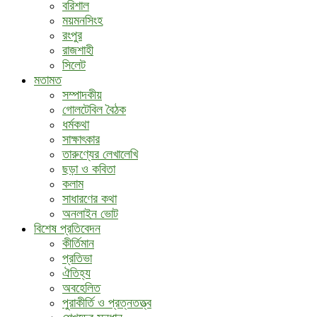
বরিশাল
ময়মনসিংহ
রংপুর
রাজশাহী
সিলেট
মতামত
সম্পাদকীয়
গোলটেবিল বৈঠক
ধর্মকথা
সাক্ষাৎকার
তারুণ্যের লেখালেখি
ছড়া ও কবিতা
কলাম
সাধারণের কথা
অনলাইন ভোট
বিশেষ প্রতিবেদন
কীর্তিমান
প্রতিভা
ঐতিহ্য
অবহেলিত
পুরাকীর্তি ও প্রত্নতত্ত্ব