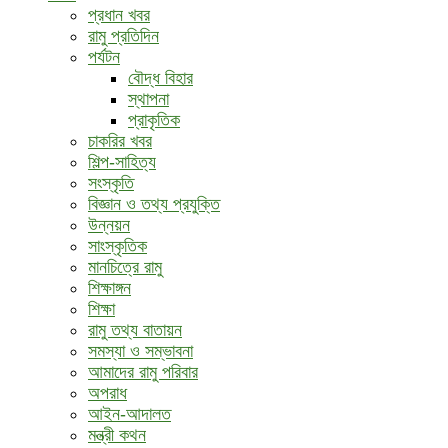
প্রধান খবর
রামু প্রতিদিন
পর্যটন
বৌদ্ধ ‍বিহার
স্থাপনা
প্রাকৃতিক
চাকরির খবর
শিল্প-সাহিত্য
সংস্কৃতি
বিজ্ঞান ও তথ্য প্রযুক্তি
উন্নয়ন
সাংস্কৃতিক
মানচিত্রে রামু
শিক্ষাঙ্গন
শিক্ষা
রামু তথ্য বাতায়ন
সমস্যা ও সম্ভাবনা
আমাদের রামু পরিবার
অপরাধ
আইন-আদালত
মন্ত্রী কথন