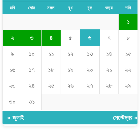
রবি
সোম
মঙ্গল
বুধ
বৃহ
শুক্র
শনি
১
৬
২
৩
৪
৫
৭
৮
৯
১০
১১
১২
১৩
১৪
১৫
১৬
১৭
১৮
১৯
২০
২১
২২
২৩
২৪
২৫
২৬
২৭
২৮
২৯
৩০
৩১
« জুলাই
সেপ্টেম্বর »