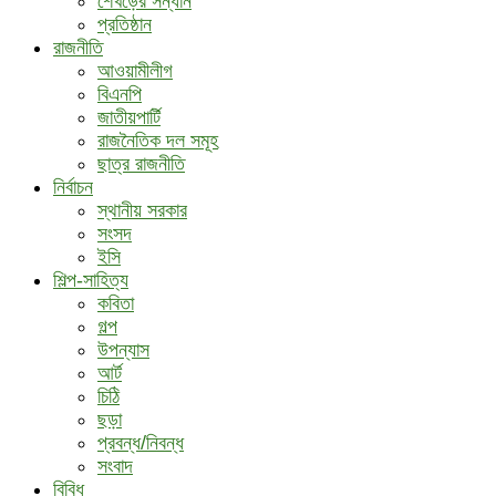
শেখড়ের সন্ধান
প্রতিষ্ঠান
রাজনীতি
আওয়ামীলীগ
বিএনপি
জাতীয়পার্টি
রাজনৈতিক দল সমূহ
ছাত্র রাজনীতি
নির্বাচন
স্থানীয় সরকার
সংসদ
ইসি
শিল্প-সাহিত্য
কবিতা
গল্প
উপন্যাস
আর্ট
চিঠি
ছড়া
প্রবন্ধ/নিবন্ধ
সংবাদ
বিবিধ