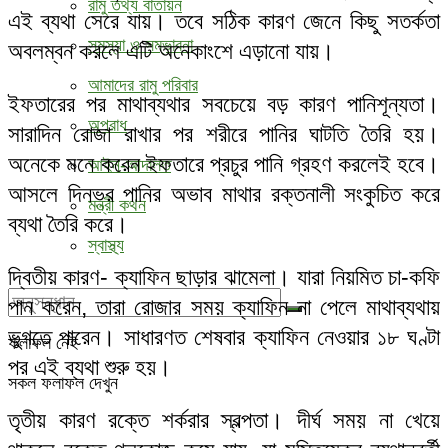
রামু তথ্য বাতায়ন
এই ব্যথা সেরে যায়। তবে সঠিক কারণ জেনে কিছু সতর্কতা
সমস্যা ও সম্ভাবনা
অবলম্বন করলে এটি অনেকাংশে এড়ানো যায়।
আমাদের রামু পরিবার
ইফতারের পর মাথাব্যথার সবচেয়ে বড় কারণ পানিশূন্যতা।
অপরাধ
সারাদিন রোজা রাখার পর শরীরে পানির ঘাটতি তৈরি হয়।
অনেকে মনে করেন ইফতারে প্রচুর পানি গ্রহণ করলেই হবে।
আইন-আদালত
আসলে দিনভর পানির অভাব মাথার রক্তনালী সংকুচিত করে
মন্ত্রী কথন
ব্যথা তৈরি করে।
স্বাস্থ্য
দ্বিতীয় কারণ- ক্যাফিন ছাড়ার ঝামেলা। যারা নিয়মিত চা-কফি
পান করেন, তারা রোজার সময় ক্যাফিন না পেলে মাথাব্যথায়
ভুগতে পারেন। সাধারণত শেষবার ক্যাফিন নেওয়ার ১৮ ঘণ্টা
ফলাফল নেই
পর এই ব্যথা শুরু হয়।
সকল ফলাফল দেখুন
তৃতীয় কারণ রক্তে শর্করার স্বল্পতা। দীর্ঘ সময় না খেয়ে