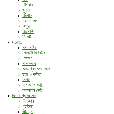
চট্টগ্রাম
খুলনা
বরিশাল
ময়মনসিংহ
রংপুর
রাজশাহী
সিলেট
মতামত
সম্পাদকীয়
গোলটেবিল বৈঠক
ধর্মকথা
সাক্ষাৎকার
তারুণ্যের লেখালেখি
ছড়া ও কবিতা
কলাম
সাধারণের কথা
অনলাইন ভোট
বিশেষ প্রতিবেদন
কীর্তিমান
প্রতিভা
ঐতিহ্য