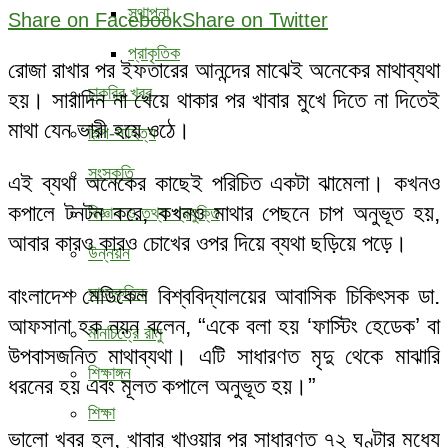
স্থাপনা
Share on Facebook
Share on Twitter
প্রাকৃতিক
রোজা রাখার পর ইফতারের আনন্দের মাঝেই অনেকের মাথাব্যথা
চাকরির খবর
হয়। সারাদিন না খেয়ে থাকার পর খাবার মুখে দিতে না দিতেই
মাথা যেন ভারী হয়ে ওঠে।
শিল্প-সাহিত্য
সংস্কৃতি
এই ব্যথা অনেকের কাছেই পরিচিত একটা ঝামেলা। কখনও
কপালে টনটন করে, কখনও মাথার পেছনে চাপ অনুভূত হয়,
বিজ্ঞান ও তথ্য প্রযুক্তি
আবার কারও কারও চোখের ওপর দিয়ে ব্যথা ছড়িয়ে পড়ে।
উন্নয়ন
বাংলাদেশ মেডিকেল বিশ্ববিদ্যালয়ের আবাসিক চিকিৎসক ডা.
সাংস্কৃতিক
আফসানা হক নয়ন বলেন, “একে বলা হয় ‘ফাস্টিং হেডেক’ বা
মানচিত্রে রামু
উপবাসজনিত মাথাব্যথা। এটি সাধারণত মৃদু থেকে মাঝারি
শিক্ষাঙ্গন
ধরনের হয় এবং মূলত কপালে অনুভূত হয়।”
শিক্ষা
ভালো খবর হল, খাবার খাওয়ার পর সাধারণত ৭২ ঘণ্টার মধ্যে