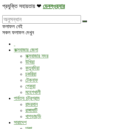
প্রযুক্তি সহায়তায় ❤
ডেবস্ওয়্যার
ফলাফল নেই
সকল ফলাফল দেখুন
কক্সবাজার জেলা
কক্সবাজার সদর
উখিয়া
কুতুবদিয়া
চকরিয়া
টেকনাফ
পেকুয়া
মহেশখালী
পার্বত্য চট্রগ্রাম
বান্দরবান
রাঙ্গামাটি
খাগড়াছড়ি
সারাদেশ
ঢাকা