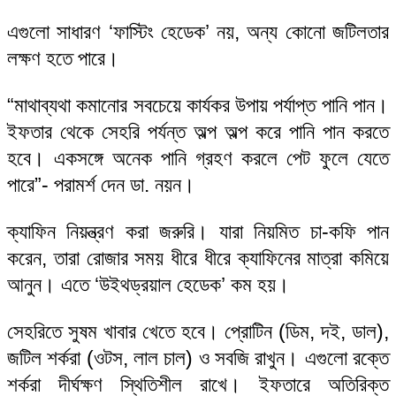
এগুলো সাধারণ ‘ফাস্টিং হেডেক’ নয়, অন্য কোনো জটিলতার
লক্ষণ হতে পারে।
“মাথাব্যথা কমানোর সবচেয়ে কার্যকর উপায় পর্যাপ্ত পানি পান।
ইফতার থেকে সেহরি পর্যন্ত অল্প অল্প করে পানি পান করতে
হবে। একসঙ্গে অনেক পানি গ্রহণ করলে পেট ফুলে যেতে
পারে”- পরামর্শ দেন ডা. নয়ন।
ক্যাফিন নিয়ন্ত্রণ করা জরুরি। যারা নিয়মিত চা-কফি পান
করেন, তারা রোজার সময় ধীরে ধীরে ক্যাফিনের মাত্রা কমিয়ে
আনুন। এতে ‘উইথড্রয়াল হেডেক’ কম হয়।
সেহরিতে সুষম খাবার খেতে হবে। প্রোটিন (ডিম, দই, ডাল),
জটিল শর্করা (ওটস, লাল চাল) ও সবজি রাখুন। এগুলো রক্তে
শর্করা দীর্ঘক্ষণ স্থিতিশীল রাখে। ইফতারে অতিরিক্ত