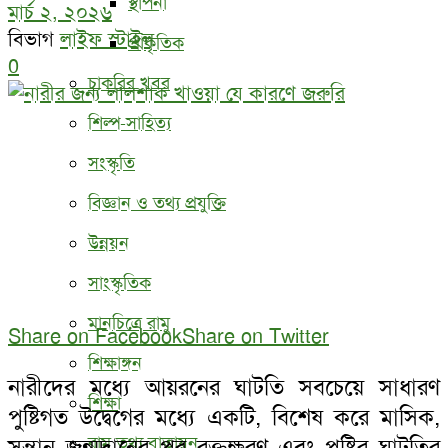
স্থাপনা
মার্চ ২, ২০২৬
বিভাগ
লাইফ স্টাইল
প্রাকৃতিক
0
চাকরির খবর
শিল্প-সাহিত্য
সংস্কৃতি
বিজ্ঞান ও তথ্য প্রযুক্তি
উন্নয়ন
সাংস্কৃতিক
মানচিত্রে রামু
Share on Facebook
Share on Twitter
শিক্ষাঙ্গন
নারীদের মধ্যে আয়রনের ঘাটতি সবচেয়ে সাধারণ
শিক্ষা
পুষ্টিগত উদ্বেগের মধ্যে একটি, বিশেষ করে মাসিক,
রামু তথ্য বাতায়ন
সন্তান জন্মদানের পর রক্তক্ষরণ এবং পুষ্টির ঘাটতির