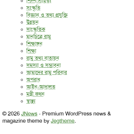
শিল্প-সাহিত্য
সংস্কৃতি
বিজ্ঞান ও তথ্য প্রযুক্তি
উন্নয়ন
সাংস্কৃতিক
মানচিত্রে রামু
শিক্ষাঙ্গন
শিক্ষা
রামু তথ্য বাতায়ন
সমস্যা ও সম্ভাবনা
আমাদের রামু পরিবার
অপরাধ
আইন-আদালত
মন্ত্রী কথন
স্বাস্থ্য
© 2026
JNews
- Premium WordPress news &
magazine theme by
Jegtheme
.