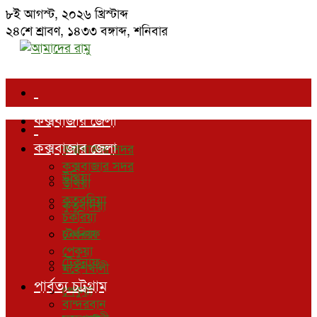
৮ই আগস্ট, ২০২৬ খ্রিস্টাব্দ
২৪শে শ্রাবণ, ১৪৩৩ বঙ্গাব্দ
,
শনিবার
কক্সবাজার জেলা
কক্সবাজার জেলা
কক্সবাজার সদর
কক্সবাজার সদর
উখিয়া
উখিয়া
কুতুবদিয়া
কুতুবদিয়া
চকরিয়া
চকরিয়া
টেকনাফ
পেকুয়া
টেকনাফ
মহেশখালী
পার্বত্য চট্রগ্রাম
পেকুয়া
বান্দরবান