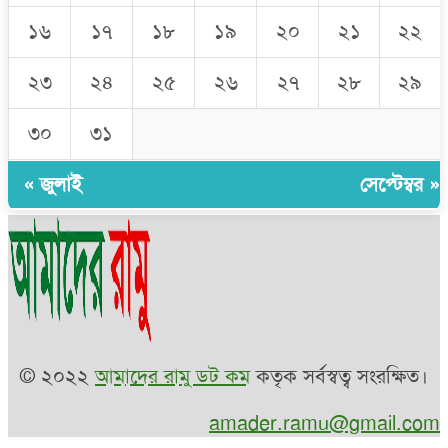
১৬
১৭
১৮
১৯
২০
২১
২২
২৩
২৪
২৫
২৬
২৭
২৮
২৯
৩০
৩১
« জুলাই
সেপ্টেম্বর »
© ২০২২
আমাদের রামু ডট কম
কতৃক সর্বস্বত্ব সংরক্ষিত।
amader.ramu@gmail.com