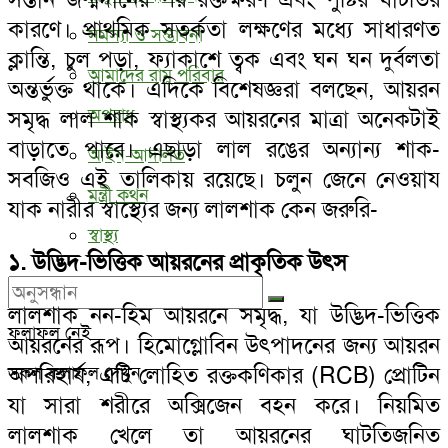
কারণে। প্রাথমিক সতর্কতা লক্ষণের মধ্যে সাধারণত
সমস্যা ও সম্ভাবনা
ক্লান্তি, চুল পড়া, ফ্যাকাশে ত্বক এবং ঘন ঘন দুর্বলতা
আমাদের রামু পরিবার
অন্তর্ভুক্ত থাকে। এদিকে বিশেষজ্ঞরা বলছেন, আয়রন
অপরাধ
সমৃদ্ধ লাল শাক স্বাস্থ্যকর আয়রনের মাত্রা অনেকটাই
বাড়াতে পারে। এছাড়া লাল রঙের অন্যান্য শাক-
আইন-আদালত
সবজিও এই তালিকায় রয়েছে। চলুন জেনে নেওয়ায
মন্ত্রী কথন
যাক নারীর স্বাস্থ্যের জন্য লালশাক কেন জরুরি-
স্বাস্থ্য
১. উদ্ভিদ-ভিত্তিক আয়রনের প্রাকৃতিক উৎস
লালশাক নন-হিম আয়রনে সমৃদ্ধ, যা উদ্ভিদ-ভিত্তিক
ফলাফল নেই
আয়রনের রূপ। হিমোগ্লোবিন উৎপাদনের জন্য আয়রন
অপরিহার্য, এটি লোহিত রক্তকণিকার (RCB) প্রোটিন
সকল ফলাফল দেখুন
যা সারা শরীরে অক্সিজেন বহন করে। নিয়মিত
লালশাক খেলে তা আয়রনের ঘাটতিজনিত