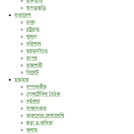
রাঙ্গামাটি
খাগড়াছড়ি
সারাদেশ
ঢাকা
চট্টগ্রাম
খুলনা
বরিশাল
ময়মনসিংহ
রংপুর
রাজশাহী
সিলেট
মতামত
সম্পাদকীয়
গোলটেবিল বৈঠক
ধর্মকথা
সাক্ষাৎকার
তারুণ্যের লেখালেখি
ছড়া ও কবিতা
কলাম