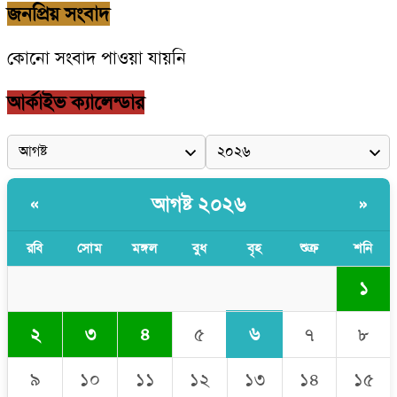
জনপ্রিয় সংবাদ
কোনো সংবাদ পাওয়া যায়নি
আর্কাইভ ক্যালেন্ডার
আগষ্ট ২০২৬
«
»
রবি
সোম
মঙ্গল
বুধ
বৃহ
শুক্র
শনি
১
৬
২
৩
৪
৫
৭
৮
৯
১০
১১
১২
১৩
১৪
১৫