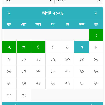
আগষ্ট ২০২৬
«
»
রবি
সোম
মঙ্গল
বুধ
বৃহ
শুক্র
শনি
১
৭
২
৩
৪
৫
৬
৮
৯
১০
১১
১২
১৩
১৪
১৫
১৬
১৭
১৮
১৯
২০
২১
২২
২৩
২৪
২৫
২৬
২৭
২৮
২৯
৩০
৩১