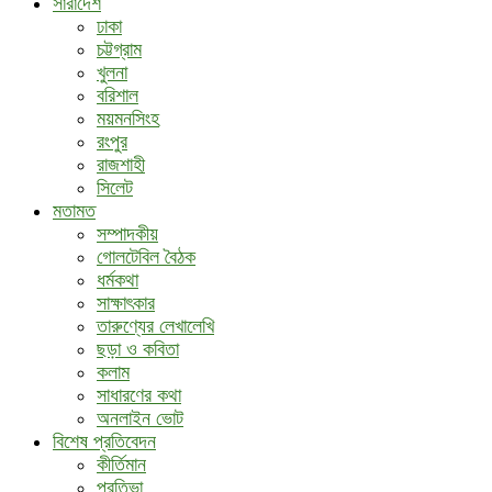
সারাদেশ
ঢাকা
চট্টগ্রাম
খুলনা
বরিশাল
ময়মনসিংহ
রংপুর
রাজশাহী
সিলেট
মতামত
সম্পাদকীয়
গোলটেবিল বৈঠক
ধর্মকথা
সাক্ষাৎকার
তারুণ্যের লেখালেখি
ছড়া ও কবিতা
কলাম
সাধারণের কথা
অনলাইন ভোট
বিশেষ প্রতিবেদন
কীর্তিমান
প্রতিভা