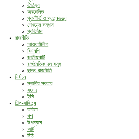
ঐতিহ্য
অবহেলিত
পুরাকীর্তি ও প্রত্নতত্ত্ব
শেখড়ের সন্ধান
প্রতিষ্ঠান
রাজনীতি
আওয়ামীলীগ
বিএনপি
জাতীয়পার্টি
রাজনৈতিক দল সমূহ
ছাত্র রাজনীতি
নির্বাচন
স্থানীয় সরকার
সংসদ
ইসি
শিল্প-সাহিত্য
কবিতা
গল্প
উপন্যাস
আর্ট
চিঠি