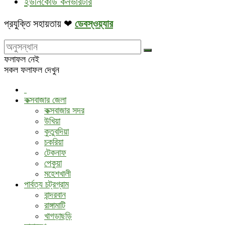
ইউনিকোড কনর্ভারটার
প্রযুক্তি সহায়তায় ❤
ডেবস্ওয়্যার
ফলাফল নেই
সকল ফলাফল দেখুন
কক্সবাজার জেলা
কক্সবাজার সদর
উখিয়া
কুতুবদিয়া
চকরিয়া
টেকনাফ
পেকুয়া
মহেশখালী
পার্বত্য চট্রগ্রাম
বান্দরবান
রাঙ্গামাটি
খাগড়াছড়ি