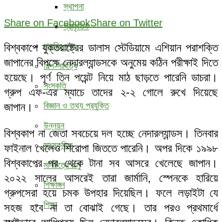
স্থাপনা
Share on Facebook
Share on Twitter
প্রাকৃতিক
বিশ্বকাপে যুক্তরাষ্ট্রের ডালাস স্টেডিয়ামে এশিয়ান পরাশক্তি
চাকরির খবর
জাপানের বিপক্ষে নেদারল্যান্ডসকে অনুমেয় কঠিন পরীক্ষাই দিতে
শিল্প-সাহিত্য
হয়েছে। পূর্ণ তিন পয়েন্ট নিয়ে মাঠ ছাড়তে পারেনি ডাচরা।
সংস্কৃতি
গ্রুপ এফ-এর ম্যাচে তাদের ২-২ গোলে রুখে দিয়েছে
জাপান।
বিজ্ঞান ও তথ্য প্রযুক্তি
উন্নয়ন
বিশ্বকাপ না জেতা সবচেয়ে দল হচ্ছে নেদারল্যান্ডস। তিনবার
সাংস্কৃতিক
ফাইনাল খেলেও শিরোপা জিততে পারেনি। অপর দিকে ১৯৯৮
বিশ্বকাপের পর থেকে টানা সব আসরে খেলেছে জাপান।
মানচিত্রে রামু
২০২২ সালের আসরেই তারা জার্মানি, স্পেনকে হারিয়ে
শিক্ষাঙ্গন
গ্রুপসেরা হয়ে চমক উপহার দিয়েছিল। ফলে লড়াইটা যে
শিক্ষা
সহজ হবে না তা বোঝাই গেছে। তার পরও প্রথমার্ধে