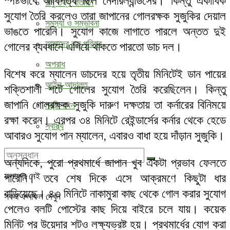
স্পষ্টভাবে আধিপত্য ছিল নেদারল্যান্ডসের। কিন্তু একাধিক
রামু তথ্য বাতায়ন
সুযোগ তৈরি করলেও তারা জাপানের গোলরক্ষক সুজুকির দেয়াল
সমস্যা ও সম্ভাবনা
ভাঙতে পারেনি। সুযোগ কাজে লাগাতে পারলে অন্তত দুই
আমাদের রামু পরিবার
গোলের ব্যবধানে এগিয়ে থাকতে পারতো ডাচ দল।
অপরাধ
বিশেষ করে ম্যালেন ডাচদের হয়ে তৃতীয় মিনিটেই ডান পায়ের
আইন-আদালত
শক্তিশালী শটে গোলের সুযোগ তৈরি করেছিলেন। কিন্তু
জাপানি গোলরক্ষক সুজুকি দারুণ দক্ষতায় তা কর্নারের বিনিময়ে
মন্ত্রী কথন
রক্ষা করেন। এরপর ৩৪ মিনিটে রেইন্ডার্সের কর্নার থেকে হেডে
স্বাস্থ্য
আবারও সুযোগ পান ম্যালেন, এবারও বাধা হয়ে দাঁড়ান সুজুকি।
অন্যদিকে, পুরো প্রথমার্ধে জাপান খুব একটা প্রভাব ফেলতে
ফলাফল নেই
পারেনি। তবে শেষ দিকে এসে আক্রমণে কিছুটা ধার
বাড়িয়েছে। ৪৩ মিনিটে নাকামুরা কাছ থেকে গোল করার সুযোগ
সকল ফলাফল দেখুন
পেলেও বলটি পোস্টের কাছ দিয়ে বাইরে চলে যায়। কয়েক
মিনিট পর উয়েদার শটও লক্ষ্যভ্রষ্ট হয়। প্রথমার্ধের যোগ করা