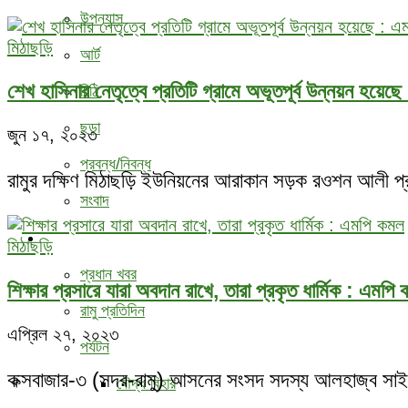
উপন্যাস
মিঠাছড়ি
আর্ট
শেখ হাসিনার নেতৃত্বে প্রতিটি গ্রামে অভূতপূর্ব উন্নয়ন হয়ে
চিঠি
ছড়া
জুন ১৭, ২০২৩
প্রবন্ধ/নিবন্ধ
রামুর দক্ষিণ মিঠাছড়ি ইউনিয়নের আরাকান সড়ক রওশন আলী প্রাথ
সংবাদ
বিবিধ
মিঠাছড়ি
প্রধান খবর
শিক্ষার প্রসারে যারা অবদান রাখে, তারা প্রকৃত ধার্মিক : এমপি
রামু প্রতিদিন
এপ্রিল ২৭, ২০২৩
পর্যটন
কক্সবাজার-৩ (সদর-রামু) আসনের সংসদ সদস্য আলহাজ্ব সাইমুম
বৌদ্ধ ‍বিহার