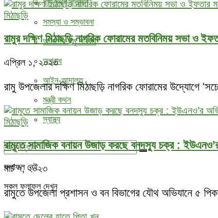
রামু তথ্য বাতায়ন
মিঠাছড়ি
সমস্যা ও সম্ভাবনা
রামুর দক্ষিণ মিঠাছড়ি নাগরিক ফোরামের মতবিনিময় সভা ও ইফতা
আমাদের রামু পরিবার
অপরাধ
এপ্রিল ১, ২০২৩
আইন-আদালত
রামু উপজেলার দক্ষিণ মিঠাছড়ি নাগরিক ফোরামের উদ্যোগে ‘সচে
মন্ত্রী কথন
স্বাস্থ্য
মিঠাছড়ি
রামুতে সামাজিক বনায়ন উজাড় করছে বনদস্যু চক্র : ইউএনও’
ফলাফল নেই
মার্চ ৭, ২০২৩
সকল ফলাফল দেখুন
রামুতে উপজেলা প্রশাসন ও বন বিভাগের যৌথ অভিযানে ৫ পিক