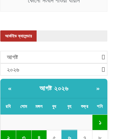
কোনো সংবাদ পাওয়া যায়নি
আর্কাইভ ক্যালেন্ডার
আগষ্ট
২০২৬
আগষ্ট ২০২৬
«
»
রবি
সোম
মঙ্গল
বুধ
বৃহ
শুক্র
শনি
১
৬
২
৩
৪
৫
৭
৮