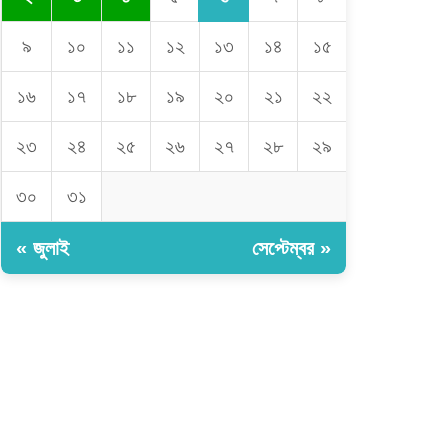
৯
১০
১১
১২
১৩
১৪
১৫
১৬
১৭
১৮
১৯
২০
২১
২২
২৩
২৪
২৫
২৬
২৭
২৮
২৯
৩০
৩১
« জুলাই
সেপ্টেম্বর »