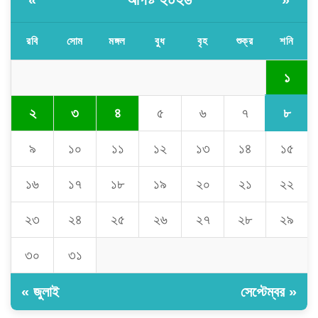
রবি
সোম
মঙ্গল
বুধ
বৃহ
শুক্র
শনি
১
৮
২
৩
৪
৫
৬
৭
৯
১০
১১
১২
১৩
১৪
১৫
১৬
১৭
১৮
১৯
২০
২১
২২
২৩
২৪
২৫
২৬
২৭
২৮
২৯
৩০
৩১
« জুলাই
সেপ্টেম্বর »