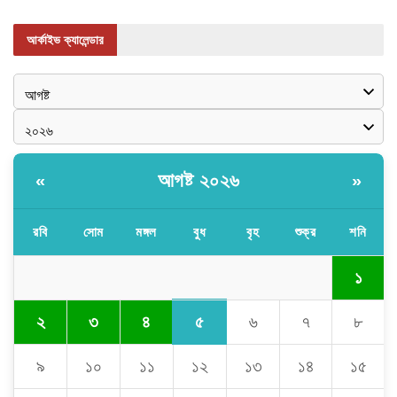
আর্কাইভ ক্যালেন্ডার
আগষ্ট ২০২৬
«
»
রবি
সোম
মঙ্গল
বুধ
বৃহ
শুক্র
শনি
১
৫
২
৩
৪
৬
৭
৮
৯
১০
১১
১২
১৩
১৪
১৫