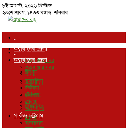
৮ই আগস্ট, ২০২৬ খ্রিস্টাব্দ
২৪শে শ্রাবণ, ১৪৩৩ বঙ্গাব্দ
,
শনিবার
কক্সবাজার জেলা
কক্সবাজার জেলা
কক্সবাজার সদর
কক্সবাজার সদর
উখিয়া
উখিয়া
কুতুবদিয়া
কুতুবদিয়া
চকরিয়া
চকরিয়া
টেকনাফ
পেকুয়া
টেকনাফ
মহেশখালী
পার্বত্য চট্রগ্রাম
পেকুয়া
বান্দরবান