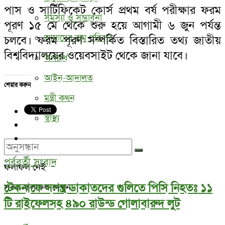
পাস ও সার্টিফিকেট কোর্স প্রথম বর্ষ পরীক্ষার ফরম
সমস্যা ও সম্ভাবনা
পূরণ ১৫ মে থেকে শুরু হয়ে আগামী ৬ জুন পর্যন্ত
আমাদের রামু পরিবার
চলবে। ফরম পূরণ সম্পর্কিত বিস্তারিত তথ্য জাতীয়
বিশ্ববিদ্যালয়ের ওয়েবসাইট থেকে জানা যাবে।
অপরাধ
আইন-আদালত
শেয়ার করুন
মন্ত্রী কথন
স্বাস্থ্য
পূর্ববর্তী সংবাদ
ফলাফল নেই
টেকনাফে সশস্ত্র ডাকাতদের গুলিতে পিসি নিহতঃ ১১
সকল ফলাফল দেখুন
টি রাইফেলসহ ৪৯০ রাউন্ড গোলাবারুদ লুট