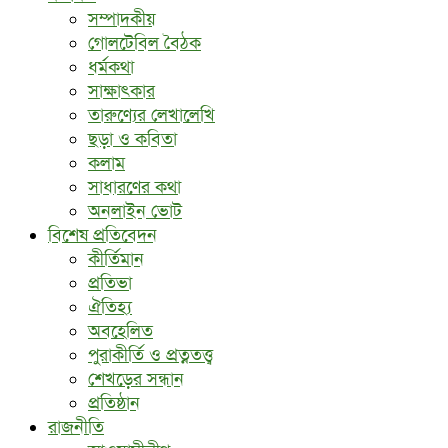
সম্পাদকীয়
গোলটেবিল বৈঠক
ধর্মকথা
সাক্ষাৎকার
তারুণ্যের লেখালেখি
ছড়া ও কবিতা
কলাম
সাধারণের কথা
অনলাইন ভোট
বিশেষ প্রতিবেদন
কীর্তিমান
প্রতিভা
ঐতিহ্য
অবহেলিত
পুরাকীর্তি ও প্রত্নতত্ত্ব
শেখড়ের সন্ধান
প্রতিষ্ঠান
রাজনীতি