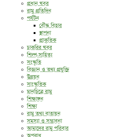
প্রধান খবর
রামু প্রতিদিন
পর্যটন
বৌদ্ধ ‍বিহার
স্থাপনা
প্রাকৃতিক
চাকরির খবর
শিল্প-সাহিত্য
সংস্কৃতি
বিজ্ঞান ও তথ্য প্রযুক্তি
উন্নয়ন
সাংস্কৃতিক
মানচিত্রে রামু
শিক্ষাঙ্গন
শিক্ষা
রামু তথ্য বাতায়ন
সমস্যা ও সম্ভাবনা
আমাদের রামু পরিবার
অপরাধ