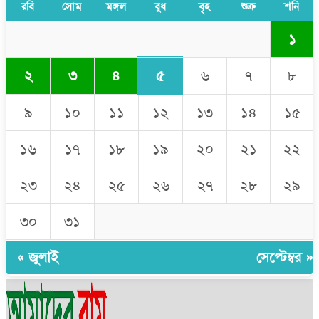
রবি
সোম
মঙ্গল
বুধ
বৃহ
শুক্র
শনি
১
৫
২
৩
৪
৬
৭
৮
৯
১০
১১
১২
১৩
১৪
১৫
১৬
১৭
১৮
১৯
২০
২১
২২
২৩
২৪
২৫
২৬
২৭
২৮
২৯
৩০
৩১
« জুলাই
সেপ্টেম্বর »