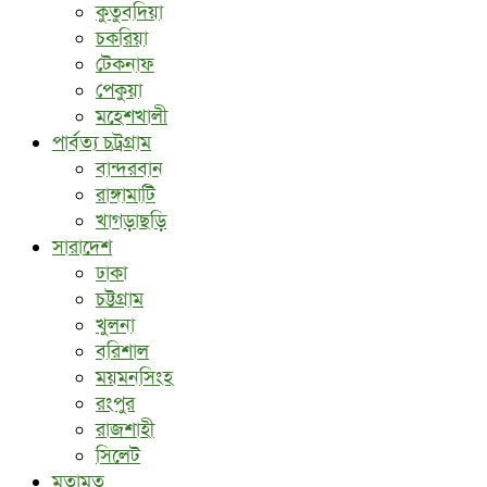
কুতুবদিয়া
চকরিয়া
টেকনাফ
পেকুয়া
মহেশখালী
পার্বত্য চট্রগ্রাম
বান্দরবান
রাঙ্গামাটি
খাগড়াছড়ি
সারাদেশ
ঢাকা
চট্টগ্রাম
খুলনা
বরিশাল
ময়মনসিংহ
রংপুর
রাজশাহী
সিলেট
মতামত