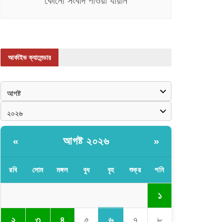
কোনো সংবাদ পাওয়া যায়নি
আর্কাইভ ক্যালেন্ডার
আগষ্ট ২০২৬
«
»
রবি
সোম
মঙ্গল
বুধ
বৃহ
শুক্র
শনি
১
৬
২
৩
৪
৫
৭
৮