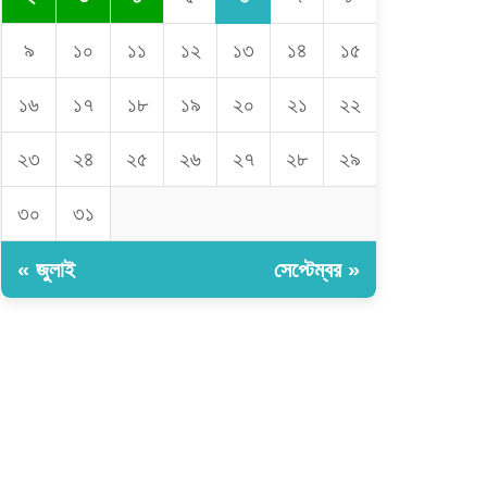
৯
১০
১১
১২
১৩
১৪
১৫
১৬
১৭
১৮
১৯
২০
২১
২২
২৩
২৪
২৫
২৬
২৭
২৮
২৯
৩০
৩১
« জুলাই
সেপ্টেম্বর »