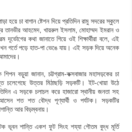
া হয়ে চা বাগান ষ্টেশন দিয়ে প্রতিদিন রামু সদরের স্কুলে
ছাত্র তানভীর আহমেদ, খায়রুল ইসলাম, মোহাম্মদ ইমরান ও
ম দূর্ভোগের কথা জানাতে গিয়ে ওই শিক্ষার্থীরা বলে, এই
 কখন গর্তে পড়ে হাত-পা ভেঙে যায়। এই সড়ক দিয়ে অনেক
 আমাদের।
াদক শিপন বড়ুয়া জানান, চট্টগ্রাম-কক্সবাজার মহাসড়কের চা
র্যন্ত চলেগেছে উত্তর মিঠাছড়ি সড়কটি। ইট-খোয়া উঠে
রতিদিন এ সড়কে চলাচল করে হাজারো স্থানীয় জনতা সহ
রে আসেন শত শত বৌদ্ধ পূণ্যার্থী ও পর্যটক। সড়কটির
ান্তি আর বিড়ম্বনায়।
ক ভূবন শান্তি একশ ফুট সিংহ শয্যা গৌতম বুদ্ধ মূর্তি