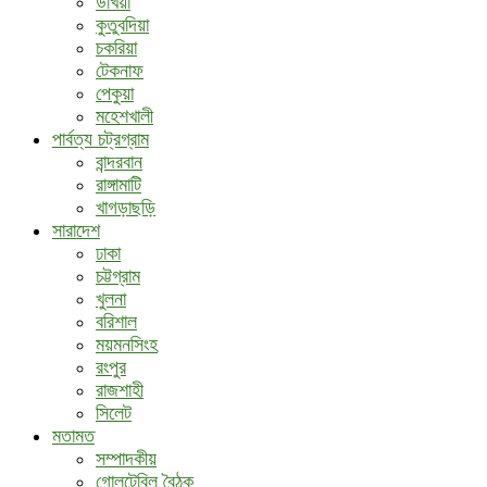
উখিয়া
কুতুবদিয়া
চকরিয়া
টেকনাফ
পেকুয়া
মহেশখালী
পার্বত্য চট্রগ্রাম
বান্দরবান
রাঙ্গামাটি
খাগড়াছড়ি
সারাদেশ
ঢাকা
চট্টগ্রাম
খুলনা
বরিশাল
ময়মনসিংহ
রংপুর
রাজশাহী
সিলেট
মতামত
সম্পাদকীয়
গোলটেবিল বৈঠক