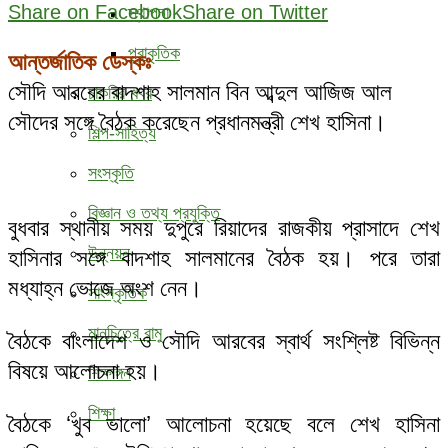
Share on Facebook
Share on Twitter
স্থাপনা
প্রাকৃতিক
আন্তর্জাতিক ডেস্কঃ
সৌদি আরবের বাদশাহ সালমান বিন আব্দুল আজিজ আল
চাকরির খবর
সৌদের সঙ্গে বৈঠক করেছেন প্রধানমন্ত্রী শেখ হাসিনা।
শিল্প-সাহিত্য
সংস্কৃতি
বিজ্ঞান ও তথ্য প্রযুক্তি
বুধবার স্থানীয় সময় দুপুরে রিয়াদের রাজকীয় প্রাসাদে শেখ
উন্নয়ন
হাসিনার সঙ্গে বাদশাহ সালমানের বৈঠক হয়। পরে তারা
মধ্যাহ্ন ভোজে অংশ নেন।
সাংস্কৃতিক
মানচিত্রে রামু
বৈঠকে বাংলাদেশ ও সৌদি আরবের স্বার্থ সংশ্লিষ্ট বিভিন্ন
বিষয়ে আলোচনা হয়।
শিক্ষাঙ্গন
শিক্ষা
বৈঠকে ‘খুব ভালো’ আলোচনা হয়েছে বলে শেখ হাসিনা