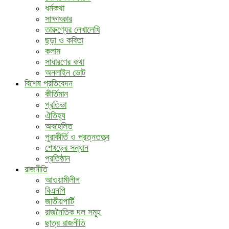
ধর্মকথা
সাক্ষাৎকার
তারুণ্যের লেখালেখি
ছড়া ও কবিতা
কলাম
সাধারণের কথা
অনলাইন ভোট
বিশেষ প্রতিবেদন
কীর্তিমান
প্রতিভা
ঐতিহ্য
অবহেলিত
পুরাকীর্তি ও প্রত্নতত্ত্ব
শেখড়ের সন্ধান
প্রতিষ্ঠান
রাজনীতি
আওয়ামীলীগ
বিএনপি
জাতীয়পার্টি
রাজনৈতিক দল সমূহ
ছাত্র রাজনীতি