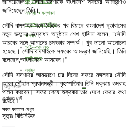
জানিয়েছেন। সৌদি বাদশাকে বাংলাদেশ সফরের আমন্ত্রণও
রামু তথ্য বাতায়ন
জানিয়েছেন তিনি।
সমস্যা ও সম্ভাবনা
আমাদের রামু পরিবার
সৌদি বাদশাহর সঙ্গে বৈঠকের পর রিয়াদে বাংলাদেশ দূতাবাসের
নতুন ভবনের উদ্বোধন অনুষ্ঠানে শেখ হাসিনা বলেন, “সৌদি
অপরাধ
আরবের সঙ্গে আমাদের চমৎকার সম্পর্ক। খুব ভালো আলোচনা
আইন-আদালত
হয়েছে। সৌদি বাদশাহকে সফরের আমন্ত্রণ জানিয়েছি। তিনি
মন্ত্রী কথন
বলেছেন, বাংলাদেশে আসবেন।”
স্বাস্থ্য
সৌদি বাদশাহর আমন্ত্রণে চার দিনের সফরে মঙ্গলবার সৌদি
আরব পৌঁছান প্রধানমন্ত্রী। বৃহস্পতিবার তিনি মক্কায় ওমরাহ
পালন করবেন। সফর শেষে শুক্রবার তার দেশে ফেরার কথা
ফলাফল নেই
রয়েছে।
সকল ফলাফল দেখুন
সূত্রঃ বিডিনিউজ