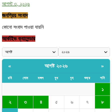
আগস্ট ৩, ২০২৬
জনপ্রিয় সংবাদ
কোনো সংবাদ পাওয়া যায়নি
আর্কাইভ ক্যালেন্ডার
আগষ্ট ২০২৬
«
»
রবি
সোম
মঙ্গল
বুধ
বৃহ
শুক্র
শনি
১
২
৩
৪
৫
৬
৭
৮