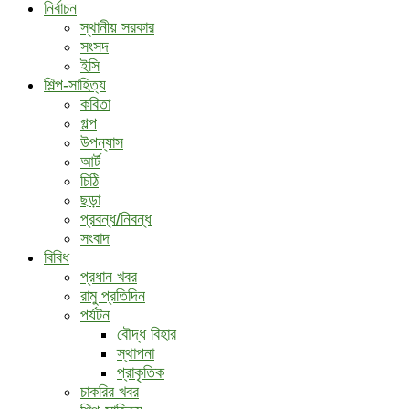
নির্বাচন
স্থানীয় সরকার
সংসদ
ইসি
শিল্প-সাহিত্য
কবিতা
গল্প
উপন্যাস
আর্ট
চিঠি
ছড়া
প্রবন্ধ/নিবন্ধ
সংবাদ
বিবিধ
প্রধান খবর
রামু প্রতিদিন
পর্যটন
বৌদ্ধ ‍বিহার
স্থাপনা
প্রাকৃতিক
চাকরির খবর