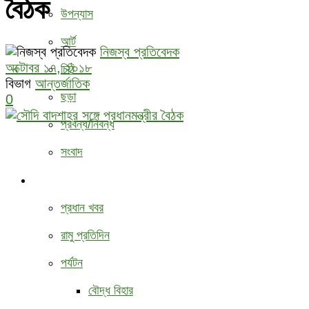
বৈঠক
উপন্যাস
আর্ট
নিজস্ব প্রতিবেদক
অক্টোবর ১৭, ২০১৮
চিঠি
বিভাগ
আন্তর্জাতিক
ছড়া
0
প্রবন্ধ/নিবন্ধ
সংবাদ
বিবিধ
প্রধান খবর
রামু প্রতিদিন
পর্যটন
বৌদ্ধ ‍বিহার