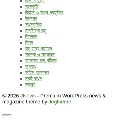
শিল্প-সাহিত্য
সংস্কৃতি
বিজ্ঞান ও তথ্য প্রযুক্তি
উন্নয়ন
সাংস্কৃতিক
মানচিত্রে রামু
শিক্ষাঙ্গন
শিক্ষা
রামু তথ্য বাতায়ন
সমস্যা ও সম্ভাবনা
আমাদের রামু পরিবার
অপরাধ
আইন-আদালত
মন্ত্রী কথন
স্বাস্থ্য
© 2026
JNews
- Premium WordPress news &
magazine theme by
Jegtheme
.