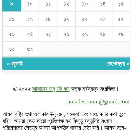
৯
১০
১১
১২
১৩
১৪
১৫
১৬
১৭
১৮
১৯
২০
২১
২২
২৩
২৪
২৫
২৬
২৭
২৮
২৯
৩০
৩১
« জুলাই
সেপ্টেম্বর »
© ২০২২
আমাদের রামু ডট কম
কতৃক সর্বস্বত্ব সংরক্ষিত।
amader.ramu@gmail.com
আমরা রাষ্ট্র তথা এলাকার উন্নয়ন, সমস্যা এবং সম্ভাবনার কথা তুলে
ধরি। আমরা কেউ কারো প্রতিপক্ষ নই কিন্তু বস্তুনিষ্ঠ সংবাদ
পরিবেশনের ক্ষেত্রে আমরা আপসহীন থাকার চেষ্ঠা করি। আমরা মনে-