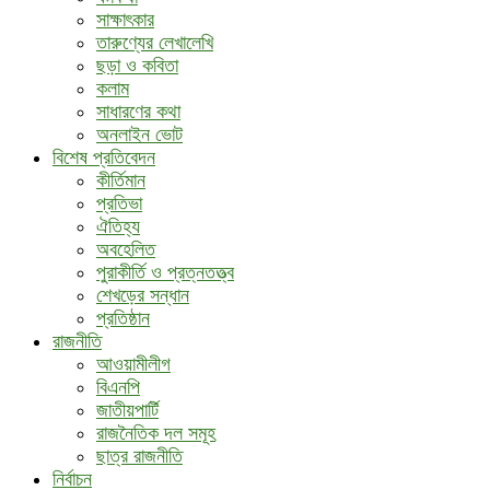
সাক্ষাৎকার
তারুণ্যের লেখালেখি
ছড়া ও কবিতা
কলাম
সাধারণের কথা
অনলাইন ভোট
বিশেষ প্রতিবেদন
কীর্তিমান
প্রতিভা
ঐতিহ্য
অবহেলিত
পুরাকীর্তি ও প্রত্নতত্ত্ব
শেখড়ের সন্ধান
প্রতিষ্ঠান
রাজনীতি
আওয়ামীলীগ
বিএনপি
জাতীয়পার্টি
রাজনৈতিক দল সমূহ
ছাত্র রাজনীতি
নির্বাচন