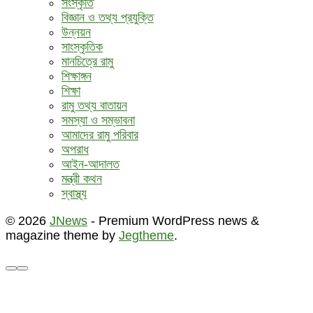
সংস্কৃতি
বিজ্ঞান ও তথ্য প্রযুক্তি
উন্নয়ন
সাংস্কৃতিক
মানচিত্রে রামু
শিক্ষাঙ্গন
শিক্ষা
রামু তথ্য বাতায়ন
সমস্যা ও সম্ভাবনা
আমাদের রামু পরিবার
অপরাধ
আইন-আদালত
মন্ত্রী কথন
স্বাস্থ্য
© 2026
JNews
- Premium WordPress news &
magazine theme by
Jegtheme
.