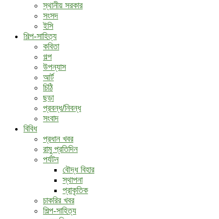
স্থানীয় সরকার
সংসদ
ইসি
শিল্প-সাহিত্য
কবিতা
গল্প
উপন্যাস
আর্ট
চিঠি
ছড়া
প্রবন্ধ/নিবন্ধ
সংবাদ
বিবিধ
প্রধান খবর
রামু প্রতিদিন
পর্যটন
বৌদ্ধ ‍বিহার
স্থাপনা
প্রাকৃতিক
চাকরির খবর
শিল্প-সাহিত্য