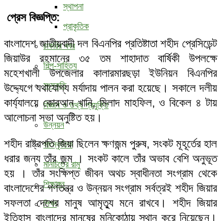
স্থাপনা
প্রেস বিজ্ঞপ্তি:
প্রাকৃতিক
বাংলাদেশ জাতীয়বাদী দল বিএনপির প্রতিষ্টাতা শহীদ প্রেসিডেন্ট
চাকরির খবর
জিয়াউর রহমানের ৩৫ তম শাহাদাত বার্ষিকী উপলক্ষে
শিল্প-সাহিত্য
মহেশখালী উপজেলার কালারমারছড়া ইউনিয়ন বিএনপির
সংস্কৃতি
উদ্দ্যেগে যথাযোগ্য মর্যাদায় পালন করা হয়েছে। সকালে দলীয়
কার্য্যালয়ে কোরআন খানি, মিলাদ মাহফিল, ও বিকেল ৪ টায়
বিজ্ঞান ও তথ্য প্রযুক্তি
আলোচনা সভা অনুষ্টিত হয়।
উন্নয়ন
শহীদ রাষ্ট্রপতি জিয়া ছিলেন ক্ষণজন্ম পুরুষ, সংকট মূহূর্তের হাল
সাংস্কৃতিক
ধরার জন্য তাঁর জন্ম । সংকট কালে তাঁর অভাব বেশি অনুভূত
মানচিত্রে রামু
হয় । তাঁর সংক্ষিপ্ত জীবন অথচ স্বাধীনতা সংগ্রাম থেকে
শিক্ষাঙ্গন
বাংলাদেশের গণতন্ত্র ও উন্নয়ন সংগ্রাম সর্বত্রই শহীদ জিয়ার
সফলতা দেশের মানুষ আমৃত্যু মনে রাখবে। শহীদ জিয়ার
শিক্ষা
ইতিহাস বাংলাদের মানুষের মনিকোঠায় স্থান করে নিয়েছেন।