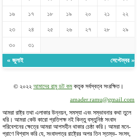
১৬
১৭
১৮
১৯
২০
২১
২২
২৩
২৪
২৫
২৬
২৭
২৮
২৯
৩০
৩১
« জুলাই
সেপ্টেম্বর »
© ২০২২
আমাদের রামু ডট কম
কতৃক সর্বস্বত্ব সংরক্ষিত।
amader.ramu@gmail.com
আমরা রাষ্ট্র তথা এলাকার উন্নয়ন, সমস্যা এবং সম্ভাবনার কথা তুলে
ধরি। আমরা কেউ কারো প্রতিপক্ষ নই কিন্তু বস্তুনিষ্ঠ সংবাদ
পরিবেশনের ক্ষেত্রে আমরা আপসহীন থাকার চেষ্ঠা করি। আমরা মনে-
প্রাণে বিশ্বাস করি যে, সংবাদপত্র রাষ্ট্রের অপর তিন স্তম্ভ- সংসদ,