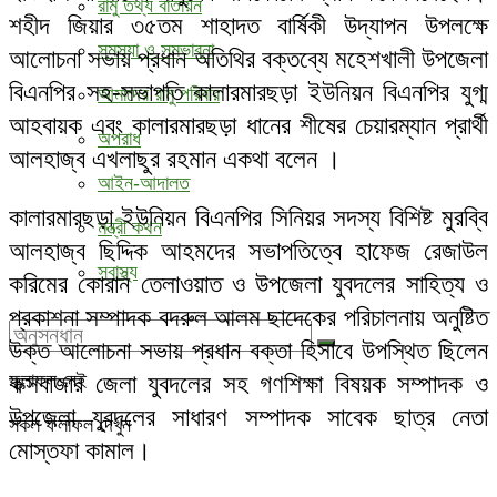
রামু তথ্য বাতায়ন
শহীদ জিয়ার ৩৫তম শাহাদত বার্ষিকী উদ্যাপন উপলক্ষে
সমস্যা ও সম্ভাবনা
আলোচনা সভায় প্রধান অতিথির বক্তব্যে মহেশখালী উপজেলা
বিএনপির সহ-সভাপতি কালারমারছড়া ইউনিয়ন বিএনপির যুগ্ম
আমাদের রামু পরিবার
আহবায়ক এবং কালারমারছড়া ধানের শীষের চেয়ারম্যান প্রার্থী
অপরাধ
আলহাজ্ব এখলাছুর রহমান একথা বলেন ।
আইন-আদালত
কালারমারছড়া ইউনিয়ন বিএনপির সিনিয়র সদস্য বিশিষ্ট মুরব্বি
মন্ত্রী কথন
আলহাজ্ব ছিদ্দিক আহমদের সভাপতিত্বে হাফেজ রেজাউল
স্বাস্থ্য
করিমের কোরান তেলাওয়াত ও উপজেলা যুবদলের সাহিত্য ও
প্রকাশনা সম্পাদক বদরুল আলম ছাদেকের পরিচালনায় অনুষ্টিত
উক্ত আলোচনা সভায় প্রধান বক্তা হিসাবে উপস্থিত ছিলেন
কক্সবাজার জেলা যুবদলের সহ গণশিক্ষা বিষয়ক সম্পাদক ও
ফলাফল নেই
উপজেলা যুবদলের সাধারণ সম্পাদক সাবেক ছাত্র নেতা
সকল ফলাফল দেখুন
মোস্তফা কামাল।