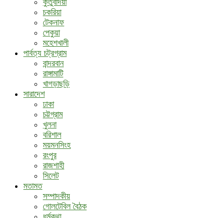
কুতুবদিয়া
চকরিয়া
টেকনাফ
পেকুয়া
মহেশখালী
পার্বত্য চট্রগ্রাম
বান্দরবান
রাঙ্গামাটি
খাগড়াছড়ি
সারাদেশ
ঢাকা
চট্টগ্রাম
খুলনা
বরিশাল
ময়মনসিংহ
রংপুর
রাজশাহী
সিলেট
মতামত
সম্পাদকীয়
গোলটেবিল বৈঠক
ধর্মকথা