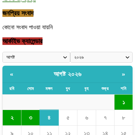
জনপ্রিয় সংবাদ
কোনো সংবাদ পাওয়া যায়নি
আর্কাইভ ক্যালেন্ডার
আগষ্ট ২০২৬
«
»
রবি
সোম
মঙ্গল
বুধ
বৃহ
শুক্র
শনি
১
৪
২
৩
৫
৬
৭
৮
৯
১০
১১
১২
১৩
১৪
১৫