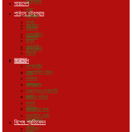
মহেশখালী
সারাদেশ
ঢাকা
পার্বত্য চট্রগ্রাম
চট্টগ্রাম
খুলনা
বান্দরবান
বরিশাল
ময়মনসিংহ
রাঙ্গামাটি
রংপুর
রাজশাহী
খাগড়াছড়ি
সিলেট
মতামত
সারাদেশ
সম্পাদকীয়
গোলটেবিল বৈঠক
ঢাকা
ধর্মকথা
চট্টগ্রাম
সাক্ষাৎকার
তারুণ্যের লেখালেখি
খুলনা
ছড়া ও কবিতা
কলাম
বরিশাল
সাধারণের কথা
অনলাইন ভোট
ময়মনসিংহ
বিশেষ প্রতিবেদন
কীর্তিমান
রংপুর