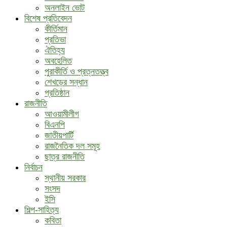
অনলাইন ভোট
বিশেষ প্রতিবেদন
কীর্তিমান
প্রতিভা
ঐতিহ্য
অবহেলিত
পুরাকীর্তি ও প্রত্নতত্ত্ব
শেখড়ের সন্ধান
প্রতিষ্ঠান
রাজনীতি
আওয়ামীলীগ
বিএনপি
জাতীয়পার্টি
রাজনৈতিক দল সমূহ
ছাত্র রাজনীতি
নির্বাচন
স্থানীয় সরকার
সংসদ
ইসি
শিল্প-সাহিত্য
কবিতা