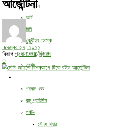
আর্জেন্টিনা
উপন্যাস
আর্ট
চিঠি
ক্রীড়া ডেস্ক
ছড়া
নভেম্বর ২৭, ২০২২
প্রবন্ধ/নিবন্ধ
বিভাগ
প্রধান খবর
,
ফুটবল
0
সংবাদ
বিবিধ
প্রধান খবর
রামু প্রতিদিন
পর্যটন
বৌদ্ধ ‍বিহার