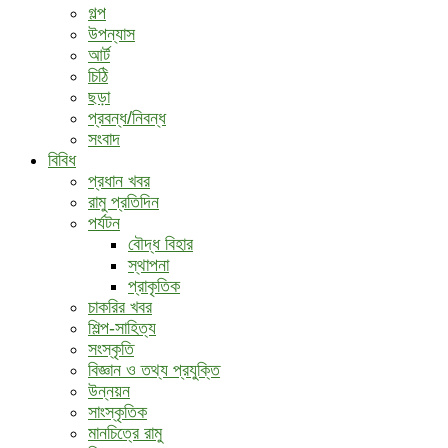
গল্প
উপন্যাস
আর্ট
চিঠি
ছড়া
প্রবন্ধ/নিবন্ধ
সংবাদ
বিবিধ
প্রধান খবর
রামু প্রতিদিন
পর্যটন
বৌদ্ধ ‍বিহার
স্থাপনা
প্রাকৃতিক
চাকরির খবর
শিল্প-সাহিত্য
সংস্কৃতি
বিজ্ঞান ও তথ্য প্রযুক্তি
উন্নয়ন
সাংস্কৃতিক
মানচিত্রে রামু