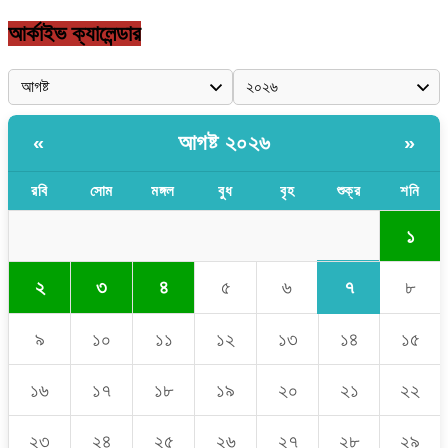
আর্কাইভ ক্যালেন্ডার
আগষ্ট ২০২৬
«
»
রবি
সোম
মঙ্গল
বুধ
বৃহ
শুক্র
শনি
১
৭
২
৩
৪
৫
৬
৮
৯
১০
১১
১২
১৩
১৪
১৫
১৬
১৭
১৮
১৯
২০
২১
২২
২৩
২৪
২৫
২৬
২৭
২৮
২৯