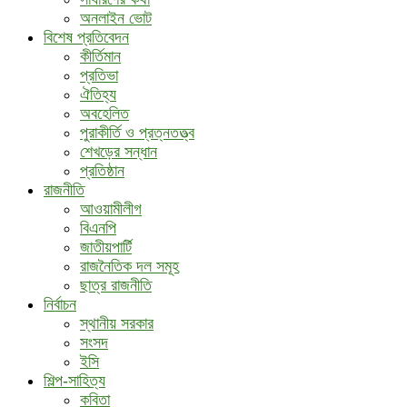
অনলাইন ভোট
বিশেষ প্রতিবেদন
কীর্তিমান
প্রতিভা
ঐতিহ্য
অবহেলিত
পুরাকীর্তি ও প্রত্নতত্ত্ব
শেখড়ের সন্ধান
প্রতিষ্ঠান
রাজনীতি
আওয়ামীলীগ
বিএনপি
জাতীয়পার্টি
রাজনৈতিক দল সমূহ
ছাত্র রাজনীতি
নির্বাচন
স্থানীয় সরকার
সংসদ
ইসি
শিল্প-সাহিত্য
কবিতা