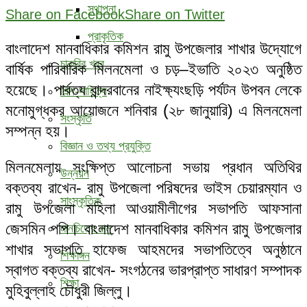
স্থাপনা
Share on Facebook
Share on Twitter
প্রাকৃতিক
বাংলাদেশ মানবাধিকার কমিশন রামু উপজেলার শাখার উদ্যোগে
চাকরির খবর
বার্ষিক পারিবারিক মিলনমেলা ও চড়–ইভাতি ২০২৩ অনুষ্ঠিত
হয়েছে। পার্বত্য বান্দরবানের নাইক্ষ্যংছড়ি পর্যটন উপবন লেকে
শিল্প-সাহিত্য
মনোমুগ্ধকর আয়োজনে শনিবার (২৮ জানুয়ারি) এ মিলনমেলা
সংস্কৃতি
সম্পন্ন হয়।
বিজ্ঞান ও তথ্য প্রযুক্তি
মিলনমেলায় সংক্ষিপ্ত আলোচনা সভায় প্রধান অতিথির
উন্নয়ন
বক্তব্য রাখেন- রামু উপজেলা পরিষদের ভাইস চেয়ারম্যান ও
সাংস্কৃতিক
রামু উপজেলা মহিলা আওয়ামীলীগের সভাপতি আফসানা
জেসমিন পপি। বাংলাদেশ মানবাধিকার কমিশন রামু উপজেলার
মানচিত্রে রামু
শাখার সভাপতি হাফেজ আহমদের সভাপতিত্বে অনুষ্ঠানে
শিক্ষাঙ্গন
স্বাগত বক্তব্য রাখেন- সংগঠনের ভারপ্রাপ্ত সাধারণ সম্পাদক
শিক্ষা
মুহিবুল্লাহ চৌধুরী জিল্লু।