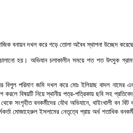
ামাজিক বনায়ন দখল করে গড়ে তোলা অবৈধ স্থাপনা উচ্ছেদ করেছে 
ান চালানো হয়। অভিযান চলাকালীন সময়ে শত শত উৎসুক গ্রাম
নের বিপুল পরিমাণ জমি দখল করে মোঃ ইলিয়াছ বাদল নামের এক
গ করলে বিষয়টি নিয়ে স্থানীয় পত্র-পত্রিকায় ছবি সহ প্রতিব
 থেকে সংগৃহীত বনকর্মীদের যৌথ অভিযানে, থাইংখালী বন বিট কর্
্মকর্তা মোজাহেরুল ইসলামের নেতৃত্বে প্রায় অর্ধ শতাধিক বনকর্