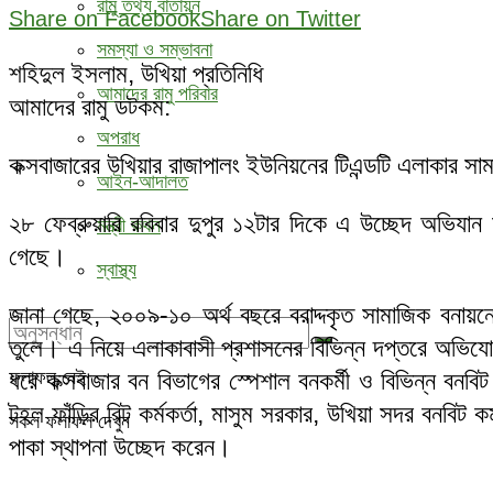
রামু তথ্য বাতায়ন
Share on Facebook
Share on Twitter
সমস্যা ও সম্ভাবনা
শহিদুল ইসলাম, উখিয়া প্রতিনিধি
আমাদের রামু পরিবার
আমাদের রামু ডটকম:
অপরাধ
কক্সবাজারের উখিয়ার রাজাপালং ইউনিয়নের টিএন্ডটি এলাকার স
আইন-আদালত
২৮ ফেব্রুয়ারি রবিবার দুপুর ১২টার দিকে এ উচ্ছেদ অভিয
মন্ত্রী কথন
গেছে।
স্বাস্থ্য
জানা গেছে, ২০০৯-১০ অর্থ বছরে বরাদ্দকৃত সামাজিক বনায়
তুলে। এ নিয়ে এলাকাবাসী প্রশাসনের বিভিন্ন দপ্তরে অভিযো
ফলাফল নেই
ধরে কক্সবাজার বন বিভাগের স্পেশাল বনকর্মী ও বিভিন্ন বনবিট
টহল ফাঁড়ির বিট কর্মকর্তা, মাসুম সরকার, উখিয়া সদর বনবিট কর
সকল ফলাফল দেখুন
পাকা স্থাপনা উচ্ছেদ করেন।