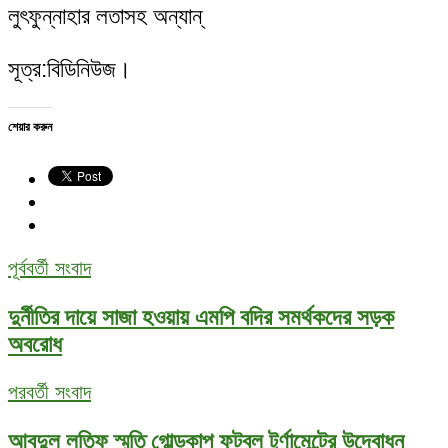
লুৎফুন্নাহার লতাসহ অন্যান্
সূত্র:বিডিনিউজ।
শেয়ার করুন
পূর্ববর্তী সংবাদ
দুর্নীতির দায়ে সাজা হওয়ায় এমপি বদির সমর্থকদের সড়ক
অবরোধ
পরবর্তী সংবাদ
আবদুল লতিফ স্মৃতি গোল্ডকাপ ফুটবল টুর্ণামেন্টের উদ্বোধন