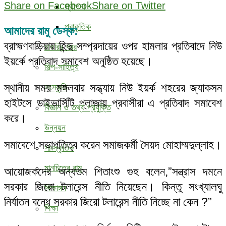
Share on Facebook
Share on Twitter
স্থাপনা
প্রাকৃতিক
আমাদের রামু ডেস্ক:
ব্রাহ্মণবাড়িয়ায় হিন্দু সম্প্রদায়ের ওপর হামলার প্রতিবাদে নিউ
চাকরির খবর
ইয়র্কে প্রতিবাদ সমাবেশ অনুষ্ঠিত হয়েছে।
শিল্প-সাহিত্য
স্থানীয় সময় মঙ্গলবার সন্ধ্যায় নিউ ইয়র্ক শহরের জ্যাকসন
সংস্কৃতি
হাইটসে ডাইভার্সিটি প্লাজায় প্রবাসীরা এ প্রতিবাদ সমাবেশ
বিজ্ঞান ও তথ্য প্রযুক্তি
করে।
উন্নয়ন
সমাবেশে সভাপতিত্ব করেন সমাজকর্মী সৈয়দ মোহাম্মদুল্লাহ।
সাংস্কৃতিক
মানচিত্রে রামু
আয়োজকদের অন্যতম শিতাংশু গুহ বলেন,”সন্ত্রাস দমনে
সরকার জিরো টলারেন্স নীতি নিয়েছেন। কিন্তু সংখ্যালঘু
শিক্ষাঙ্গন
নির্যাতন বন্ধে সরকার জিরো টলারেন্স নীতি নিচ্ছে না কেন ?”
শিক্ষা