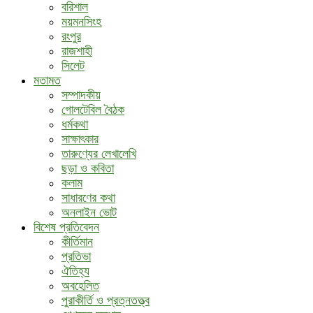
বরিশাল
ময়মনসিংহ
রংপুর
রাজশাহী
সিলেট
মতামত
সম্পাদকীয়
গোলটেবিল বৈঠক
ধর্মকথা
সাক্ষাৎকার
তারুণ্যের লেখালেখি
ছড়া ও কবিতা
কলাম
সাধারণের কথা
অনলাইন ভোট
বিশেষ প্রতিবেদন
কীর্তিমান
প্রতিভা
ঐতিহ্য
অবহেলিত
পুরাকীর্তি ও প্রত্নতত্ত্ব