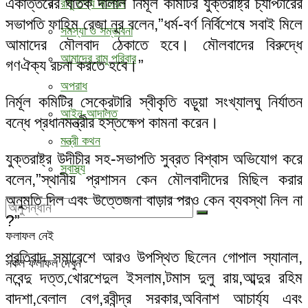
একাত্তরের ঘাতক দালাল নির্মূল কমিটির যুক্তরাষ্ট্র চ্যাপ্টারের
রামু তথ্য বাতায়ন
সভাপতি ফাহিম রেজা নূর বলেন,”ধর্ম-বর্ণ নির্বিশেষে সবাই মিলে
সমস্যা ও সম্ভাবনা
আমাদের মৌলবাদ ঠেকাতে হবে। মৌলবাদের বিরুদ্ধে
আমাদের রামু পরিবার
গণঐক্য রচনা করতে হবে।”
অপরাধ
নির্মূল কমিটির সেক্রেটারি স্বীকৃতি বড়ুয়া সংখ্যালঘু নির্যাতন
আইন-আদালত
বন্ধে প্রধানমন্ত্রীর হস্তক্ষেপ কামনা করেন।
মন্ত্রী কথন
যুক্তরাষ্ট্র উদীচীর সহ-সভাপতি সুব্রত বিশ্বাস অভিযোগ করে
স্বাস্থ্য
বলেন,”স্থানীয় প্রশাসন কেন মৌলবাদীদের মিছিল করার
অনুমতি দিল এবং উত্তেজনা বাড়ার পরও কেন ব্যবস্থা নিল না
?”
ফলাফল নেই
প্রতিবাদ সমাবেশে আরও উপস্থিত ছিলেন গোপাল স্যানাল,
সকল ফলাফল দেখুন
নবেন্দু দত্ত,খোরশেদুল ইসলাম,টমাস দুলু রায়,আব্দুর রহিম
বাদশা,বেলাল বেগ,রবীন্দ্র সরকার,অবিনাশ আচার্য্য এবং