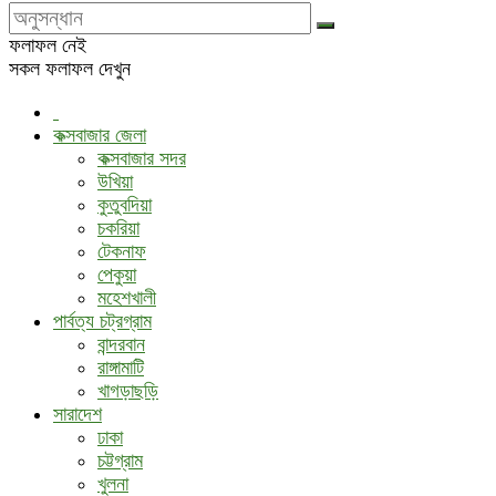
ফলাফল নেই
সকল ফলাফল দেখুন
কক্সবাজার জেলা
কক্সবাজার সদর
উখিয়া
কুতুবদিয়া
চকরিয়া
টেকনাফ
পেকুয়া
মহেশখালী
পার্বত্য চট্রগ্রাম
বান্দরবান
রাঙ্গামাটি
খাগড়াছড়ি
সারাদেশ
ঢাকা
চট্টগ্রাম
খুলনা