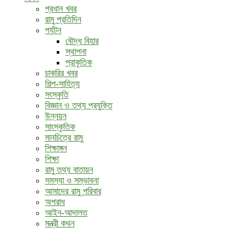
প্রধান খবর
রামু প্রতিদিন
পর্যটন
বৌদ্ধ ‍বিহার
স্থাপনা
প্রাকৃতিক
চাকরির খবর
শিল্প-সাহিত্য
সংস্কৃতি
বিজ্ঞান ও তথ্য প্রযুক্তি
উন্নয়ন
সাংস্কৃতিক
মানচিত্রে রামু
শিক্ষাঙ্গন
শিক্ষা
রামু তথ্য বাতায়ন
সমস্যা ও সম্ভাবনা
আমাদের রামু পরিবার
অপরাধ
আইন-আদালত
মন্ত্রী কথন