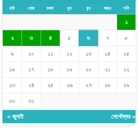
রবি
সোম
মঙ্গল
বুধ
বৃহ
শুক্র
শনি
১
৬
২
৩
৪
৫
৭
৮
৯
১০
১১
১২
১৩
১৪
১৫
১৬
১৭
১৮
১৯
২০
২১
২২
২৩
২৪
২৫
২৬
২৭
২৮
২৯
৩০
৩১
« জুলাই
সেপ্টেম্বর »