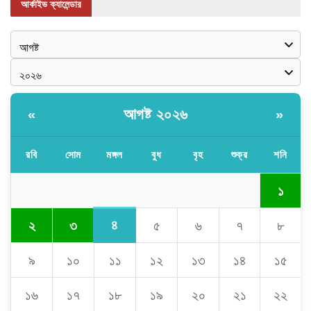
আর্কাইভ ক্যালেন্ডার
আগষ্ট ২০২৬
«
»
রবি
সোম
মঙ্গল
বুধ
বৃহ
শুক্র
শনি
১
৪
২
৩
৫
৬
৭
৮
৯
১০
১১
১২
১৩
১৪
১৫
১৬
১৭
১৮
১৯
২০
২১
২২