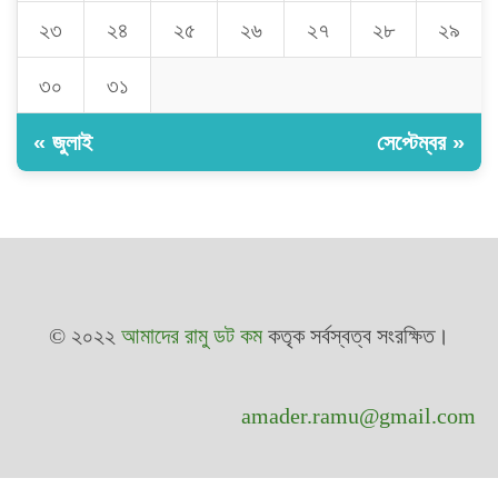
২৩
২৪
২৫
২৬
২৭
২৮
২৯
৩০
৩১
« জুলাই
সেপ্টেম্বর »
© ২০২২
আমাদের রামু ডট কম
কতৃক সর্বস্বত্ব সংরক্ষিত।
amader.ramu@gmail.com