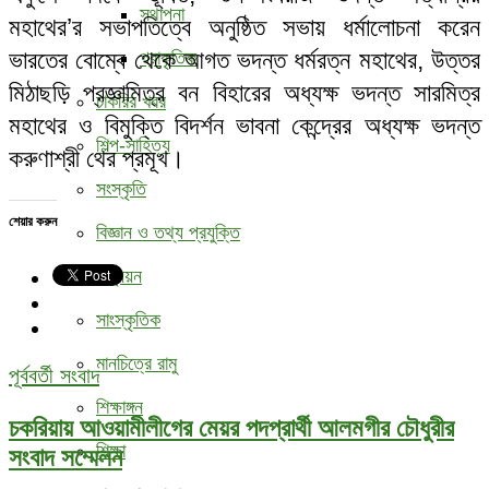
স্থাপনা
মহাথের’র সভাপতিত্বে অনুষ্ঠিত সভায় ধর্মালোচনা করেন
ভারতের বোম্বে থেকে আগত ভদন্ত ধর্মরত্ন মহাথের, উত্তর
প্রাকৃতিক
মিঠাছড়ি প্রজ্ঞামিত্র বন বিহারের অধ্যক্ষ ভদন্ত সারমিত্র
চাকরির খবর
মহাথের ও বিমুক্তি বিদর্শন ভাবনা কেন্দ্রের অধ্যক্ষ ভদন্ত
শিল্প-সাহিত্য
করুণাশ্রী থের প্রমূখ।
সংস্কৃতি
শেয়ার করুন
বিজ্ঞান ও তথ্য প্রযুক্তি
উন্নয়ন
সাংস্কৃতিক
মানচিত্রে রামু
পূর্ববর্তী সংবাদ
শিক্ষাঙ্গন
চকরিয়ায় আওয়ামীলীগের মেয়র পদপ্রার্থী আলমগীর চৌধুরীর
শিক্ষা
সংবাদ সম্মেলন