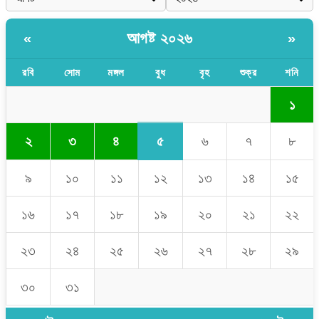
আগষ্ট ২০২৬
«
»
রবি
সোম
মঙ্গল
বুধ
বৃহ
শুক্র
শনি
১
৫
২
৩
৪
৬
৭
৮
৯
১০
১১
১২
১৩
১৪
১৫
১৬
১৭
১৮
১৯
২০
২১
২২
২৩
২৪
২৫
২৬
২৭
২৮
২৯
৩০
৩১