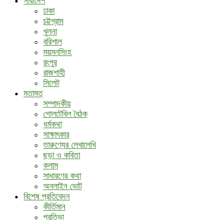
সারাদেশ
ঢাকা
চট্টগ্রাম
খুলনা
বরিশাল
ময়মনসিংহ
রংপুর
রাজশাহী
সিলেট
মতামত
সম্পাদকীয়
গোলটেবিল বৈঠক
ধর্মকথা
সাক্ষাৎকার
তারুণ্যের লেখালেখি
ছড়া ও কবিতা
কলাম
সাধারণের কথা
অনলাইন ভোট
বিশেষ প্রতিবেদন
কীর্তিমান
প্রতিভা