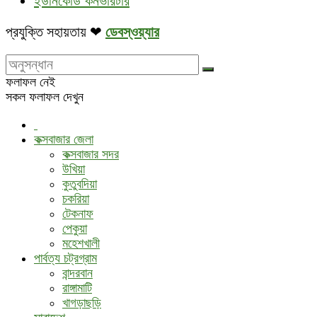
ইউনিকোড কনর্ভারটার
প্রযুক্তি সহায়তায় ❤
ডেবস্ওয়্যার
ফলাফল নেই
সকল ফলাফল দেখুন
কক্সবাজার জেলা
কক্সবাজার সদর
উখিয়া
কুতুবদিয়া
চকরিয়া
টেকনাফ
পেকুয়া
মহেশখালী
পার্বত্য চট্রগ্রাম
বান্দরবান
রাঙ্গামাটি
খাগড়াছড়ি