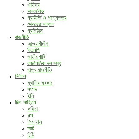
ঐতিহ্য
অবহেলিত
পুরাকীর্তি ও প্রত্নতত্ত্ব
শেখড়ের সন্ধান
প্রতিষ্ঠান
রাজনীতি
আওয়ামীলীগ
বিএনপি
জাতীয়পার্টি
রাজনৈতিক দল সমূহ
ছাত্র রাজনীতি
নির্বাচন
স্থানীয় সরকার
সংসদ
ইসি
শিল্প-সাহিত্য
কবিতা
গল্প
উপন্যাস
আর্ট
চিঠি